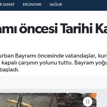
R SANAT
EKONOMİ
SAĞLIK
ı öncesi Tarihi Ka
ban Bayramı öncesinde vatandaşlar, kurb
ihi kapalı çarşının yolunu tuttu. Bayram yo
başladı.