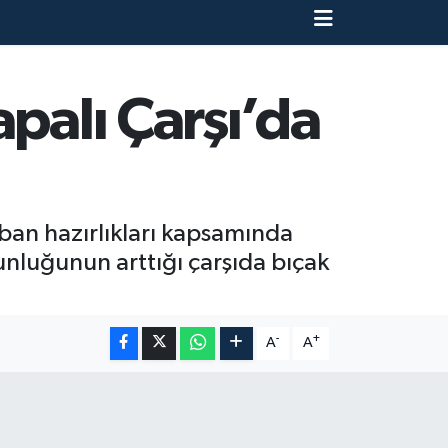
palı Çarşı’da
an hazırlıkları kapsamında
ğunluğunun arttığı çarşıda bıçak
-
+
A
A