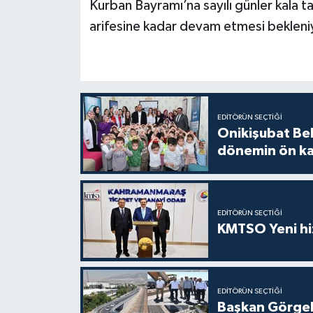
Kurban Bayramı’na sayılı günler kala 
arifesine kadar devam etmesi bekleni
EDITÖRÜN SEÇTIĞI
Onikişubat Be
dönemin ön kay
EDITÖRÜN SEÇTIĞI
KMTSO Yeni hiz
EDITÖRÜN SEÇTIĞI
Başkan Görgel,