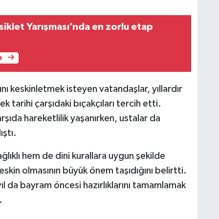
isiklet Yarışması’nda en zorlu etap
e
nı keskinletmek isteyen vatandaşlar, yıllardır
tarihi çarşıdaki bıçakçıları tercih etti.
şıda hareketlilik yaşanırken, ustalar da
ıştı.
ğlıklı hem de dini kurallara uygun şekilde
 keskin olmasının büyük önem taşıdığını belirtti.
 yıl da bayram öncesi hazırlıklarını tamamlamak
.