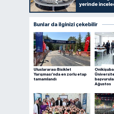
yerinde incele
Bunlar da ilginizi çekebilir
Uluslararası Bisiklet
Onikişuba
Yarışması’nda en zorlu etap
Üniversite
tamamlandı
başvurula
Ağustos