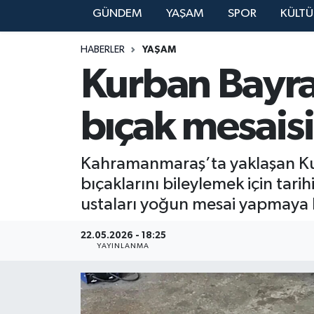
GÜNDEM
YAŞAM
SPOR
KÜLTÜ
YAŞAM
HABERLER
YAŞAM
Kurban Bayram
bıçak mesaisi
Kahramanmaraş’ta yaklaşan Kur
bıçaklarını bileylemek için tar
ustaları yoğun mesai yapmaya 
22.05.2026 - 18:25
YAYINLANMA