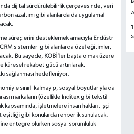
B
a dijital sürdürülebilirlik çerçevesinde, veri
A
karbon azaltımı gibi alanlarda da uygulamalı
nacak.
1
S
eşme süreçlerini desteklemek amacıyla Endüstri
 CRM sistemleri gibi alanlarda özel eğitimler,
unacak. Bu sayede, KOBİ’ler başta olmak üzere
ve küresel rekabet gücü artırılarak,
kı sağlanması hedefleniyor.
nomiyle sınırlı kalmayıp, sosyal boyutlarıyla da
sı markaların (özellikle Inditex gibi tekstil
ık kapsamında, işletmelere insan hakları, işçi
t eşitliği gibi konularda rehberlik sunulacak.
irine entegre olurken sosyal sorumluluk