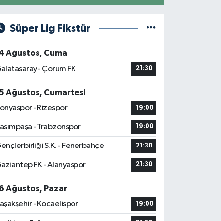
Süper Lig Fikstür
4 Ağustos, Cuma
alatasaray - Çorum FK
21:30
5 Ağustos, Cumartesi
onyaspor - Rizespor
19:00
asımpaşa - Trabzonspor
19:00
ençlerbirliği S.K. - Fenerbahçe
21:30
aziantep FK - Alanyaspor
21:30
6 Ağustos, Pazar
aşakşehir - Kocaelispor
19:00