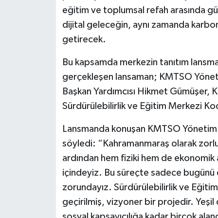
eğitim ve toplumsal refah arasında gü
dijital geleceğin, aynı zamanda karbon
getirecek.
Bu kapsamda merkezin tanıtım lansman
gerçekleşen lansaman; KMTSO Yöneti
Başkan Yardımcısı Hikmet Gümüşer, K
Sürdürülebilirlik ve Eğitim Merkezi Koo
Lansmanda konuşan KMTSO Yönetim Kur
söyledi: “Kahramanmaraş olarak zorlu
ardından hem fiziki hem de ekonomik 
içindeyiz. Bu süreçte sadece bugünü 
zorundayız. Sürdürülebilirlik ve Eğiti
geçirilmiş, vizyoner bir projedir. Yeşi
sosyal kapsayıcılığa kadar birçok ala