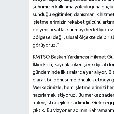
şehrimizin kalkınma yolculuğuna güçlü
sunduğu eğitimler, danışmanlık hizmet
işletmelerimizin rekabet gücünü artırı
de yeni fırsatlar sunmayı hedefliyoru
bölgesel değil, ulusal ölçekte de bir sü
görüyoruz.”
KMTSO Başkan Yardımcısı Hikmet Gümüş
İklim krizi, kaynak tükenişi ve dijital d
gündeminde ilk sıralarda yer alıyor. 
olarak bu dönüşüme öncülük etmeyi gör
Merkezimizle, hem işletmelerimizi he
hazırlamak istiyoruz. Bu merkez sadec
atılmış stratejik bir adımdır. Geleceğ
çıktık. Bu vizyoner adımın Kahramanma