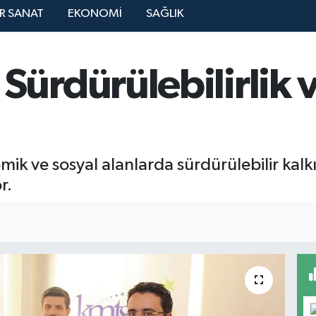
R SANAT
EKONOMİ
SAĞLIK
rdürülebilirlik v
ik ve sosyal alanlarda sürdürülebilir kal
r.