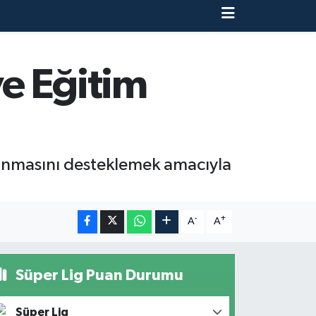
e Eğitim
kınmasını desteklemek amacıyla
-
+
A
A
Süper Lig Puan Durumu
Süper Lig