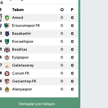
#
Takım
O
P
1
Amed
0
0
2
Erzurumspor FK
0
0
3
Başakşehir
0
0
4
Kocaelispor
0
0
5
Beşiktaş
0
0
6
Eyüpspor
0
0
7
Galatasaray
0
0
8
Çorum FK
0
0
9
Gaziantep FK
0
0
0
Alanyaspor
0
0
Detaylar için tıklayın