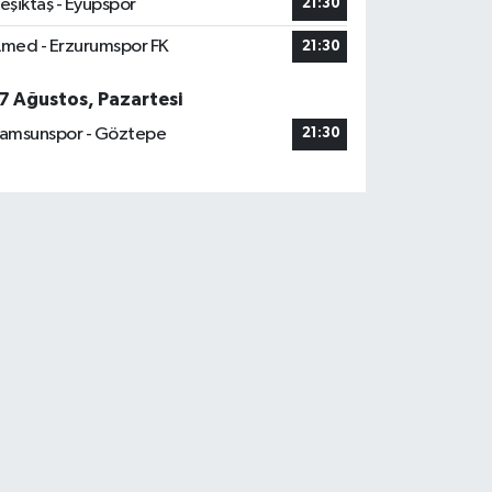
eşiktaş - Eyüpspor
21:30
med - Erzurumspor FK
21:30
7 Ağustos, Pazartesi
amsunspor - Göztepe
21:30