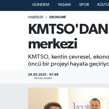
GÜNDEM
YAŞAM
SPOR
KÜLTÜ
YAŞAM
HABERLER
EKONOMİ
KMTSO'DAN Sü
merkezi
KMTSO, kentin çevresel, ekonom
öncü bir projeyi hayata geçiriyo
29.05.2025 - 07:48
YAYINLANMA