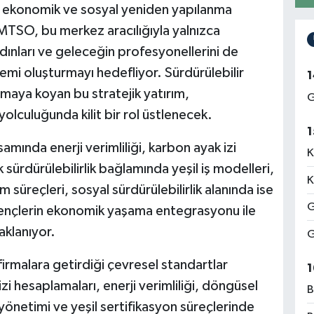
n ekonomik ve sosyal yeniden yapılanma
MTSO, bu merkez aracılığıyla yalnızca
kadınları ve geleceğin profesyonellerini de
temi oluşturmayı hedefliyor. Sürdürülebilir
1
amaya koyan bu stratejik yatırım,
G
olculuğunda kilit bir rol üstlenecek.
1
amında enerji verimliliği, karbon ayak izi
K
sürdürülebilirlik bağlamında yeşil iş modelleri,
K
m süreçleri, sosyal sürdürülebilirlik alanında ise
G
 gençlerin ekonomik yaşama entegrasyonu ile
aklanıyor.
G
firmalara getirdiği çevresel standartlar
1
 hesaplamaları, enerji verimliliği, döngüsel
B
 yönetimi ve yeşil sertifikasyon süreçlerinde