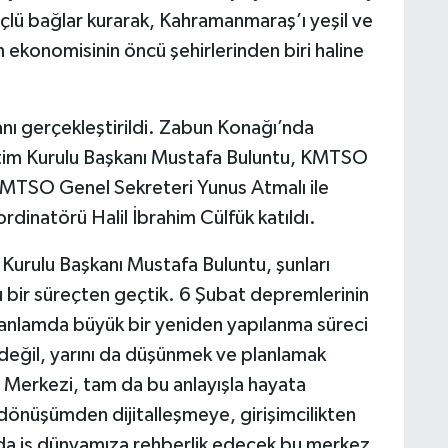
çlü bağlar kurarak, Kahramanmaraş’ı yeşil ve
 ekonomisinin öncü şehirlerinden biri haline
ı gerçekleştirildi. Zabun Konağı’nda
m Kurulu Başkanı Mustafa Buluntu, KMTSO
MTSO Genel Sekreteri Yunus Atmalı ile
rdinatörü Halil İbrahim Cülfük katıldı.
ulu Başkanı Mustafa Buluntu, şunları
 bir süreçten geçtik. 6 Şubat depremlerinin
anlamda büyük bir yeniden yapılanma süreci
değil, yarını da düşünmek ve planlamak
m Merkezi, tam da bu anlayışla hayata
l dönüşümden dijitalleşmeye, girişimcilikten
nda iş dünyamıza rehberlik edecek bu merkez,