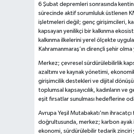
6 Şubat depremleri sonrasında kenti
sürecinde aktif sorumluluk üstlenen K
işletmeleri değil; genç girişimcileri, 
kapsayan yenilikçi bir kalkınma ekosis
kalkınma ilkelerini yerel ölçekte uygul
Kahramanmaraş’ın dirençli şehir olma y
Merkez; çevresel sürdürülebilirlik kaps
azaltımı ve kaynak yönetimi, ekonomik 
girişimcilik destekleri ve dijital dönüşü
toplumsal kapsayıcılık, kadınların ve
eşit fırsatlar sunulması hedeflerine od
Avrupa Yeşil Mutabakatı'nın ihracatçı 
doğrultusunda, merkez; karbon ayak izi
ekonomi, sürdürülebilir tedarik zinciri