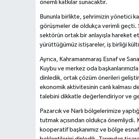
önemli katkılar sunacaktır.
Bununla birlikte, şehrimizin yönetici 
görüşmeler de oldukça verimli geçti. Ş
sektörün ortak bir anlayışla hareket 
yürüttüğümüz istişareler, iş birliği k
Ayrıca, Kahramanmaraş Esnaf ve Sanat
Kuybu ve merkez oda başkanlarımızla b
dinledik, ortak çözüm önerileri gelişti
ekonomik aktivitesinin canlı kalması d
talebini dikkatle değerlendiriyor ve g
Pazarcık ve Narlı bölgelerimize yaptığ
tutmak açısından oldukça önemliydi.
kooperatif başkanımız ve bölge esnafı
beklentilerini dinledik. Tarımdan tica