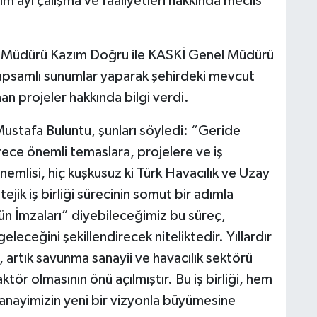
ayı çalışma ve faaliyetleri hakkında meclis
e Müdürü Kazım Doğru ile KASKİ Genel Müdürü
i kapsamlı sunumlar yaparak şehirdeki mevcut
an projeler hakkında bilgi verdi.
stafa Buluntu, şunları söyledi: “Geride
rece önemli temaslara, projelere ve iş
nemlisi, hiç kuşkusuz ki Türk Havacılık ve Uzay
jik iş birliği sürecinin somut bir adımla
n İmzaları” diyebileceğimiz bu süreç,
eleceğini şekillendirecek niteliktedir. Yıllardır
 artık savunma sanayii ve havacılık sektörü
aktör olmasının önü açılmıştır. Bu iş birliği, hem
sanayimizin yeni bir vizyonla büyümesine