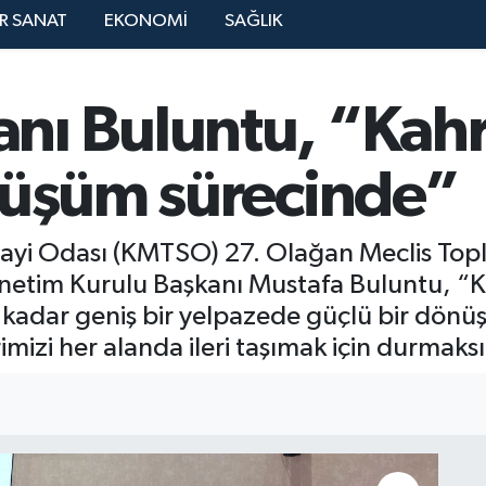
R SANAT
EKONOMİ
SAĞLIK
nı Buluntu, “Ka
nüşüm sürecinde”
i Odası (KMTSO) 27. Olağan Meclis Toplant
etim Kurulu Başkanı Mustafa Buluntu, 
a kadar geniş bir yelpazede güçlü bir dönü
mizi her alanda ileri taşımak için durmaksı