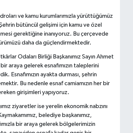
kadroları ve kamu kurumlarımızla yürüttüğümüz
ehrin bütüncül gelişimi için kamu ve özel
etmesi gerektiğine inanıyoruz. Bu çerçevede
ültürümüzü daha da güçlendirmektedir.
kârlar Odaları Birliği Başkanımız Sayın Ahmet
ir araya gelerek esnafımızın taleplerini
rdik. Esnafımızın ayakta durması, şehrin
emektir. Bu nedenle esnaf camiamızın her bir
ereken girişimleri yapıyoruz.
ımız ziyaretler ise yerelin ekonomik nabzını
 Kaymakamımız, belediye başkanımız,
mızla bir araya gelerek bölgelerimizin
rete, sanayiden esnafa kadar geniş bir