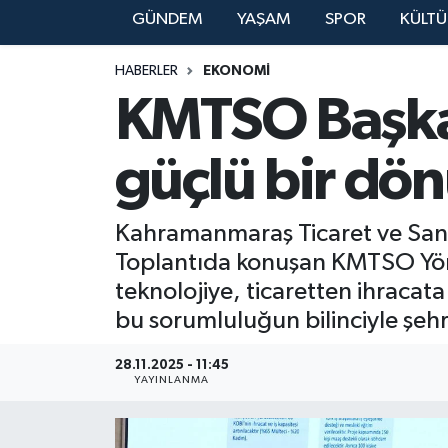
GÜNDEM
YAŞAM
SPOR
KÜLTÜ
YAŞAM
HABERLER
EKONOMİ
KMTSO Başka
güçlü bir dö
Kahramanmaraş Ticaret ve Sanay
Toplantıda konuşan KMTSO Yön
teknolojiye, ticaretten ihracat
bu sorumluluğun bilinciyle şehri
28.11.2025 - 11:45
YAYINLANMA