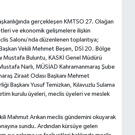
başkanlığında gerçekleşen KMTSO 27. Olağan
tleri ve ekonomik gelişmelere ilişkin
lis Salonu’nda düzenlenen toplantıya;
Başkan Vekili Mehmet Beşen, DSİ 20. Bölge
 Mustafa Buluntu, KASKİ Genel Müdürü
nı Mustafa Narlı, MÜSİAD Kahramanmaraş Şube
maraş Ziraat Odası Başkanı Mehmet
iği Başkanı Yusuf Temizkan, Kılavuzlu Sulama
tim kurulu üyeleri, meclis üyeleri ve meslek
ili Mahmut Arıkan meclis gündemini okuyarak
 onayına sundu. Ardından kürsüye gelen