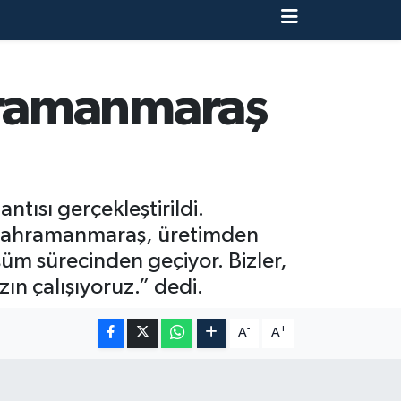
hramanmaraş
ısı gerçekleştirildi.
“Kahramanmaraş, üretimden
şüm sürecinden geçiyor. Bizler,
zın çalışıyoruz.” dedi.
-
+
A
A