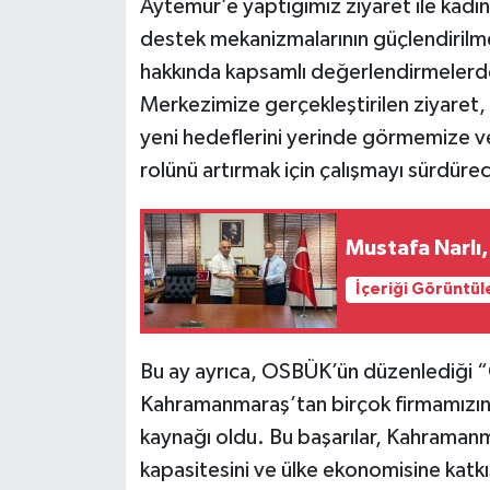
Aytemür’e yaptığımız ziyaret ile kadın 
destek mekanizmalarının güçlendirilme
hakkında kapsamlı değerlendirmelerde
Merkezimize gerçekleştirilen ziyaret, k
yeni hedeflerini yerinde görmemize ves
rolünü artırmak için çalışmayı sürdüre
Mustafa Narlı, 
İçeriği Görüntül
Bu ay ayrıca, OSBÜK’ün düzenlediği “
Kahramanmaraş’tan birçok firmamızın 
kaynağı oldu. Bu başarılar, Kahraman
kapasitesini ve ülke ekonomisine katk