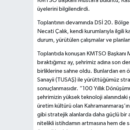
KMTSO Başkanı Mustafa Buluntu, Kasım 
üyelerini bilgilendirdi.
Toplantının devamında DSİ 20. Bölg
Necati Çalık, kendi kurumlarıyla ilgil
durum, yürütülen çalışmalar ve planlan
Toplantıda konuşan KMTSO Başkanı Mu
bıraktığımız ay, şehrimiz adına son de
birliklerine sahne oldu. Bunlardan en ö
Sanayii (TUSAŞ) ile yürüttüğümüz strate
sonuçlanmasıdır. “100 Yıllık Dönüşümü
şehrimizin yüksek teknoloji alanındaki g
üretim kültürü olan Kahramanmaraş’ın,
gibi stratejik alanlarda daha güçlü bir 
nitelikli istihdamın artmasına hem de 