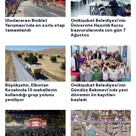
Uluslararası Bisiklet
Onikişubat Belediyesi’nin
Yarışması’nda en zorlu etap
Üniversite Hazırlık Kursu
tamamlandı
başvurularında son gün 7
Ağustos
Büyükşehir, Elbistan
Onikişubat Belediyesi’nin
Kırsalında 10 mahallenin
Gündüz Bakımevi’nde yeni
kullandığı grup yolunu
dönemin ön kayıtları
yeniliyor
başladı