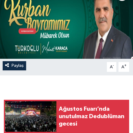
Paylaş
-
+
A
A
Ağustos Fuarı’nda
unutulmaz Dedublüman
gecesi