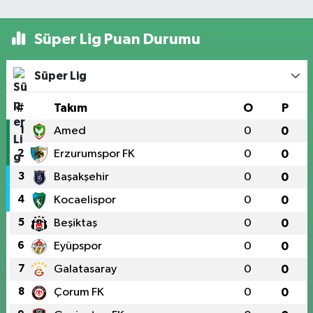
Süper Lig Puan Durumu
Süper Lig
#
Takım
O
P
1
Amed
0
0
2
Erzurumspor FK
0
0
3
Başakşehir
0
0
4
Kocaelispor
0
0
5
Beşiktaş
0
0
6
Eyüpspor
0
0
7
Galatasaray
0
0
8
Çorum FK
0
0