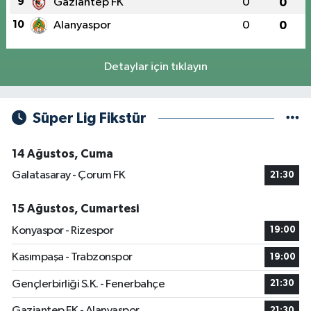
9
Gaziantep FK
0
0
10
Alanyaspor
0
0
Detaylar için tıklayın
Süper Lig Fikstür
14 Ağustos, Cuma
Galatasaray - Çorum FK
21:30
15 Ağustos, Cumartesi
Konyaspor - Rizespor
19:00
Kasımpaşa - Trabzonspor
19:00
Gençlerbirliği S.K. - Fenerbahçe
21:30
Gaziantep FK - Alanyaspor
21:30