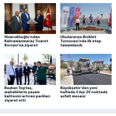
Hisarcıklıoğlu’ndan
Uluslararası Bisiklet
Kahramanmaraş Ticaret
Turnuvası’nda ilk etap
Borsası’na ziyaret
tamamlandı
Başkan Toptaş,
Büyükşehir’den yeni
mahallelerin yaşam
haftada 3 ilçe 20 noktada
kalitesini artıran parkları
asfalt mesaisi
ziyaret etti