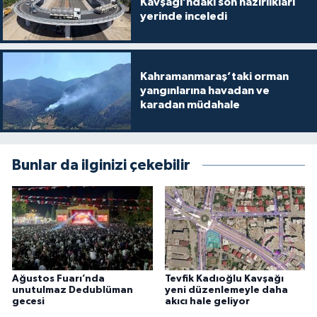
Kavşağı’ndaki son hazırlıkları
yerinde inceledi
Kahramanmaraş’taki orman
yangınlarına havadan ve
karadan müdahale
Bunlar da ilginizi çekebilir
Ağustos Fuarı’nda
Tevfik Kadıoğlu Kavşağı
unutulmaz Dedublüman
yeni düzenlemeyle daha
gecesi
akıcı hale geliyor