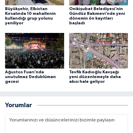
Büyükşehir, Elbistan
Onikişubat Belediyesi’nin
Kırsalında 10 mahallenin
Gündüz Bakımevi’nde yeni
kullandığı grup yolunu
dönemin ön kayıtları
yeniliyor
başladı
Ağustos Fuarı’nda
Tevfik Kadıoğlu Kavşağı
unutulmaz Dedublüman
yeni düzenlemeyle daha
gecesi
akıcı hale geliyor
Yorumlar