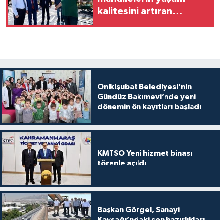
kalitesini artıran
parkları ziyaret etti
Onikişubat Belediyesi’nin
Gündüz Bakımevi’nde yeni
dönemin ön kayıtları başladı
KMTSO Yeni hizmet binası
törenle açıldı
Başkan Görgel, Sanayi
Kavşağı’ndaki son hazırlıkları