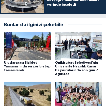
yerinde inceledi
Bunlar da ilginizi çekebilir
Uluslararası Bisiklet
Onikişubat Belediyesi’nin
Yarışması’nda en zorlu etap
Üniversite Hazırlık Kursu
tamamlandı
başvurularında son gün 7
Ağustos