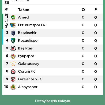
#
Takım
O
P
1
Amed
0
0
2
Erzurumspor FK
0
0
3
Başakşehir
0
0
4
Kocaelispor
0
0
5
Beşiktaş
0
0
6
Eyüpspor
0
0
7
Galatasaray
0
0
8
Çorum FK
0
0
9
Gaziantep FK
0
0
10
Alanyaspor
0
0
Detaylar için tıklayın