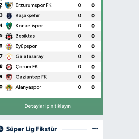
2
Erzurumspor FK
0
0
3
Başakşehir
0
0
4
Kocaelispor
0
0
5
Beşiktaş
0
0
6
Eyüpspor
0
0
7
Galatasaray
0
0
8
Çorum FK
0
0
9
Gaziantep FK
0
0
0
Alanyaspor
0
0
Detaylar için tıklayın
Süper Lig Fikstür