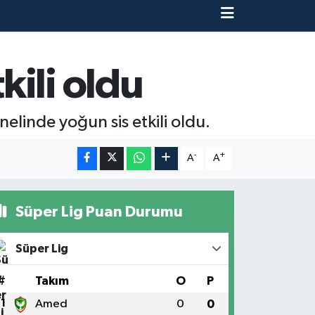
ili oldu
linde yoğun sis etkili oldu.
-
+
A
A
Süper Lig Puan Durumu
Süper Lig
#
Takım
O
P
1
Amed
0
0