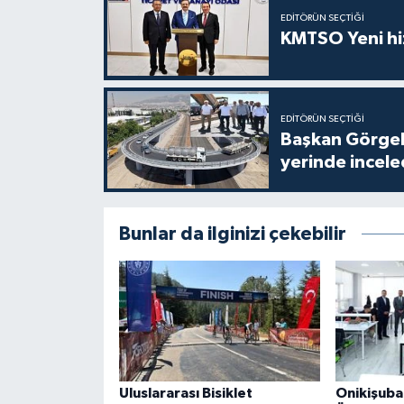
EDITÖRÜN SEÇTIĞI
KMTSO Yeni hiz
EDITÖRÜN SEÇTIĞI
Başkan Görgel,
yerinde incele
Bunlar da ilginizi çekebilir
Uluslararası Bisiklet
Onikişuba