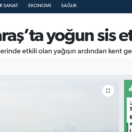
R SANAT
EKONOMİ
SAĞLIK
ş’ta yoğun sis etk
nde etkili olan yağışın ardından kent gene