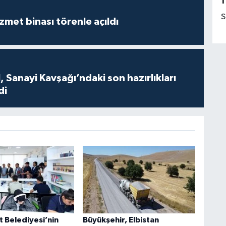
1
S
met binası törenle açıldı
 Sanayi Kavşağı’ndaki son hazırlıkları
di
t Belediyesi’nin
Büyükşehir, Elbistan