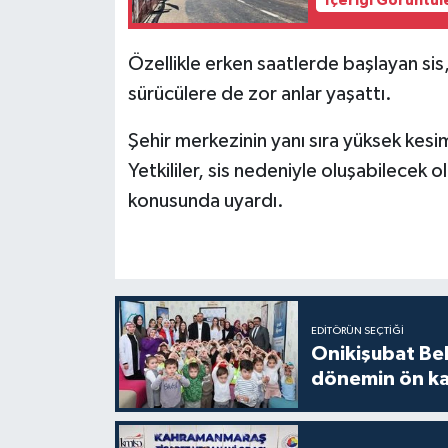
İçeriği Görüntül
Özellikle erken saatlerde başlayan sis
sürücülere de zor anlar yaşattı.
Şehir merkezinin yanı sıra yüksek kesi
Yetkililer, sis nedeniyle oluşabilecek o
konusunda uyardı.
EDITÖRÜN SEÇTIĞI
Onikişubat Be
dönemin ön kay