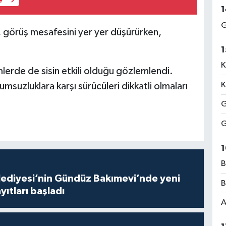
e
1
G
, görüş mesafesini yer yer düşürürken,
1
K
mlerde de sisin etkili olduğu gözlemlendi.
K
lumsuzluklara karşı sürücüleri dikkatli olmaları
G
G
1
B
lediyesi’nin Gündüz Bakımevi’nde yeni
B
ıtları başladı
A