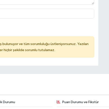
ş bulunuyor ve tüm sorumluluğu üstleniyorsunuz. Yazılan
 hiçbir şekilde sorumlu tutulamaz.
fik Durumu
Puan Durumu ve Fikstür