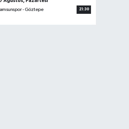
7 Ağustos, Pazartesi
amsunspor - Göztepe
21:30