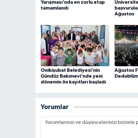
Yarışması’nda en zorlu etap
Üniversite
tamamlandı
başvurula
Ağustos
Onikişubat Belediyesi’nin
Ağustos F
Gündüz Bakımevi’nde yeni
Dedublüm
dönemin ön kayıtları başladı
Yorumlar