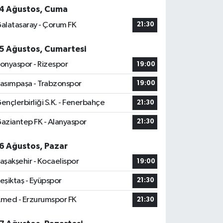
4 Ağustos, Cuma
alatasaray - Çorum FK
21:30
5 Ağustos, Cumartesi
onyaspor - Rizespor
19:00
asımpaşa - Trabzonspor
19:00
ençlerbirliği S.K. - Fenerbahçe
21:30
aziantep FK - Alanyaspor
21:30
6 Ağustos, Pazar
aşakşehir - Kocaelispor
19:00
eşiktaş - Eyüpspor
21:30
med - Erzurumspor FK
21:30