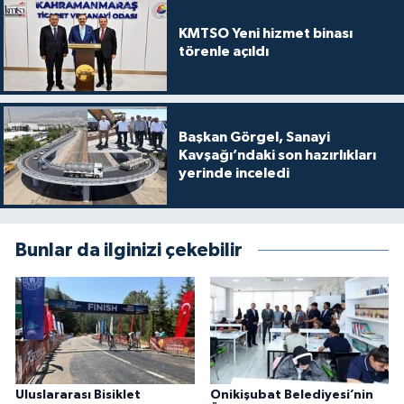
KMTSO Yeni hizmet binası
törenle açıldı
Başkan Görgel, Sanayi
Kavşağı’ndaki son hazırlıkları
yerinde inceledi
Bunlar da ilginizi çekebilir
Uluslararası Bisiklet
Onikişubat Belediyesi’nin