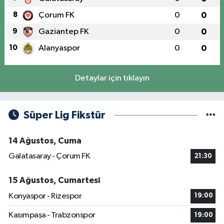
8
Çorum FK
0
0
9
Gaziantep FK
0
0
10
Alanyaspor
0
0
Detaylar için tıklayın
Süper Lig Fikstür
14 Ağustos, Cuma
Galatasaray - Çorum FK
21:30
15 Ağustos, Cumartesi
Konyaspor - Rizespor
19:00
Kasımpaşa - Trabzonspor
19:00