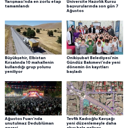
Yarışması’nda en zorlu etap
Üniversite Hazırlık Kursu
tamamlandı
başvurularında son gün 7
Ağustos
Büyükşehir, Elbistan
Onikişubat Belediyesi’nin
Kırsalında 10 mahallenin
Gündüz Bakımevi’nde yeni
kullandığı grup yolunu
dönemin ön kayıtları
yeniliyor
başladı
Ağustos Fuarı’nda
Tevfik Kadıoğlu Kavşağı
unutulmaz Dedublüman
yeni düzenlemeyle daha
gecesi
akıcı hale geliyor