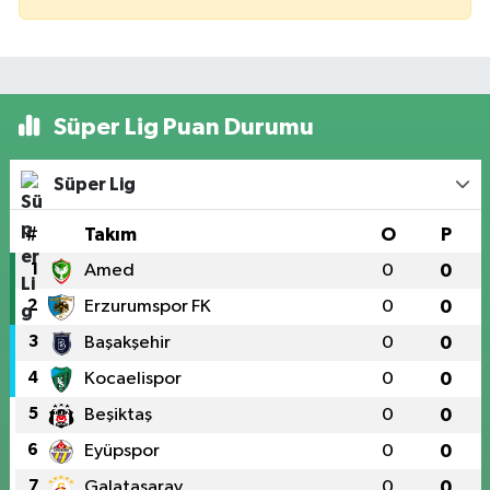
Süper Lig Puan Durumu
Süper Lig
#
Takım
O
P
1
Amed
0
0
2
Erzurumspor FK
0
0
3
Başakşehir
0
0
4
Kocaelispor
0
0
5
Beşiktaş
0
0
6
Eyüpspor
0
0
7
Galatasaray
0
0