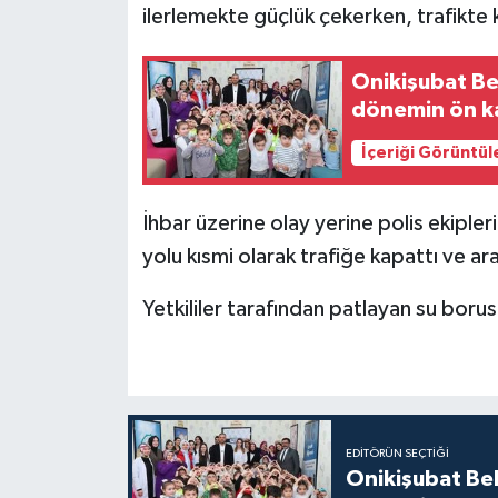
ilerlemekte güçlük çekerken, trafikte 
Onikişubat Be
dönemin ön ka
İçeriği Görüntül
İhbar üzerine olay yerine polis ekipleri
yolu kısmi olarak trafiğe kapattı ve ara
Yetkililer tarafından patlayan su borus
EDITÖRÜN SEÇTIĞI
Onikişubat Be