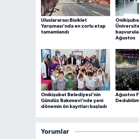
Uluslararası Bisiklet
Onikişuba
Yarışması’nda en zorlu etap
Üniversite
tamamlandı
başvurula
Ağustos
Onikişubat Belediyesi’nin
Ağustos F
Gündüz Bakımevi’nde yeni
Dedublüm
dönemin ön kayıtları başladı
Yorumlar