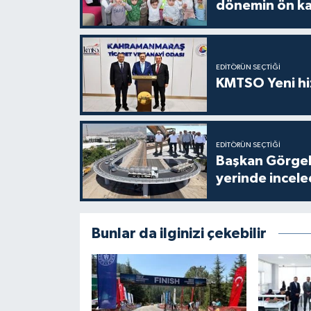
dönemin ön kay
EDITÖRÜN SEÇTIĞI
KMTSO Yeni hiz
EDITÖRÜN SEÇTIĞI
Başkan Görgel,
yerinde incele
Bunlar da ilginizi çekebilir