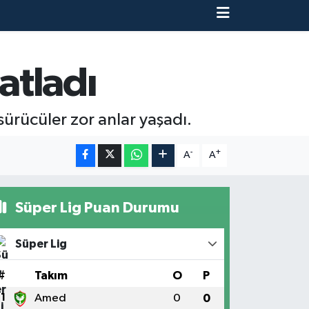
atladı
rücüler zor anlar yaşadı.
-
+
A
A
Süper Lig Puan Durumu
Süper Lig
#
Takım
O
P
1
Amed
0
0