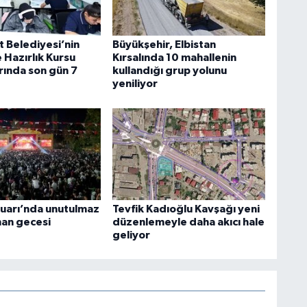
t Belediyesi’nin
Büyükşehir, Elbistan
 Hazırlık Kursu
Kırsalında 10 mahallenin
rında son gün 7
kullandığı grup yolunu
yeniliyor
uarı’nda unutulmaz
Tevfik Kadıoğlu Kavşağı yeni
an gecesi
düzenlemeyle daha akıcı hale
geliyor