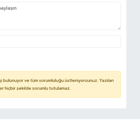
ş bulunuyor ve tüm sorumluluğu üstleniyorsunuz. Yazılan
 hiçbir şekilde sorumlu tutulamaz.