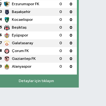
2
Erzurumspor FK
0
0
3
Başakşehir
0
0
4
Kocaelispor
0
0
5
Beşiktaş
0
0
6
Eyüpspor
0
0
7
Galatasaray
0
0
8
Çorum FK
0
0
9
Gaziantep FK
0
0
0
Alanyaspor
0
0
Detaylar için tıklayın