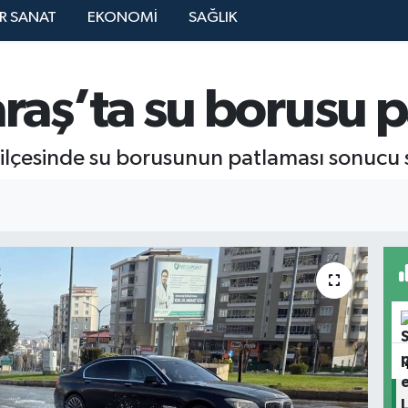
R SANAT
EKONOMİ
SAĞLIK
ş’ta su borusu p
lçesinde su borusunun patlaması sonucu sü