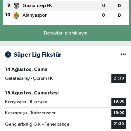
9
Gaziantep FK
0
0
10
Alanyaspor
0
0
Detaylar için tıklayın
Süper Lig Fikstür
14 Ağustos, Cuma
Galatasaray - Çorum FK
21:30
15 Ağustos, Cumartesi
Konyaspor - Rizespor
19:00
Kasımpaşa - Trabzonspor
19:00
Gençlerbirliği S.K. - Fenerbahçe
21:30