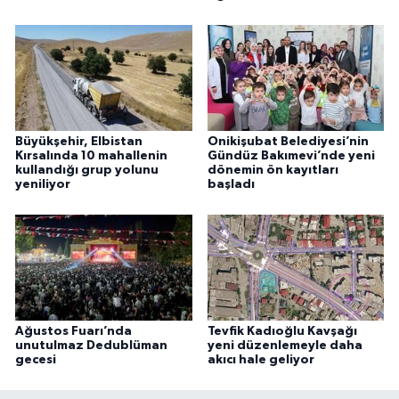
Büyükşehir, Elbistan
Onikişubat Belediyesi’nin
Kırsalında 10 mahallenin
Gündüz Bakımevi’nde yeni
kullandığı grup yolunu
dönemin ön kayıtları
yeniliyor
başladı
Ağustos Fuarı’nda
Tevfik Kadıoğlu Kavşağı
unutulmaz Dedublüman
yeni düzenlemeyle daha
gecesi
akıcı hale geliyor