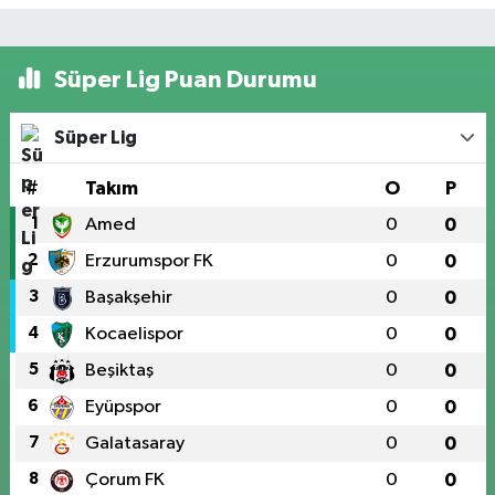
Süper Lig Puan Durumu
Süper Lig
#
Takım
O
P
1
Amed
0
0
2
Erzurumspor FK
0
0
3
Başakşehir
0
0
4
Kocaelispor
0
0
5
Beşiktaş
0
0
6
Eyüpspor
0
0
7
Galatasaray
0
0
8
Çorum FK
0
0