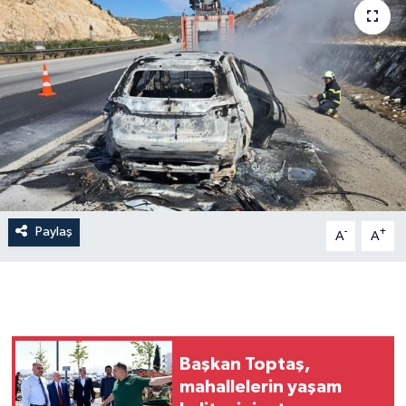
Paylaş
-
+
A
A
Başkan Toptaş,
mahallelerin yaşam