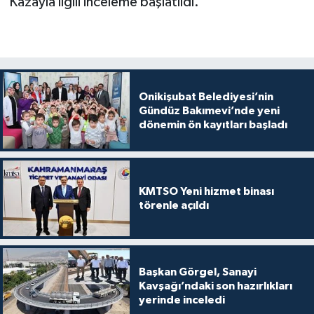
Kazayla ilgili inceleme başlatıldı.
Onikişubat Belediyesi’nin
Gündüz Bakımevi’nde yeni
dönemin ön kayıtları başladı
KMTSO Yeni hizmet binası
törenle açıldı
Başkan Görgel, Sanayi
Kavşağı’ndaki son hazırlıkları
yerinde inceledi