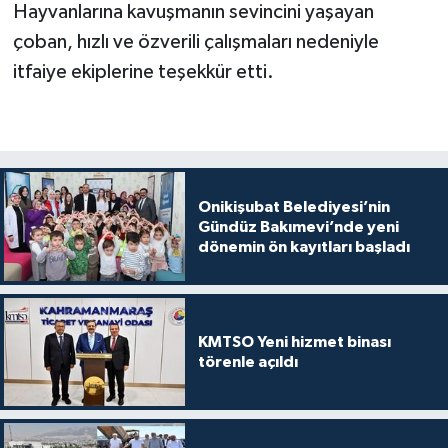
Hayvanlarına kavuşmanın sevincini yaşayan
çoban, hızlı ve özverili çalışmaları nedeniyle
itfaiye ekiplerine teşekkür etti.
Onikişubat Belediyesi’nin
Gündüz Bakımevi’nde yeni
dönemin ön kayıtları başladı
KMTSO Yeni hizmet binası
törenle açıldı