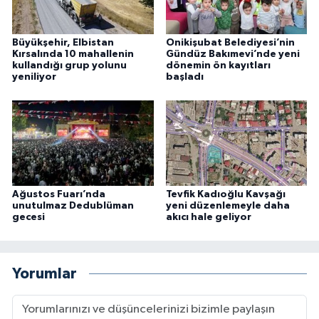
Büyükşehir, Elbistan
Onikişubat Belediyesi’nin
Kırsalında 10 mahallenin
Gündüz Bakımevi’nde yeni
kullandığı grup yolunu
dönemin ön kayıtları
yeniliyor
başladı
Ağustos Fuarı’nda
Tevfik Kadıoğlu Kavşağı
unutulmaz Dedublüman
yeni düzenlemeyle daha
gecesi
akıcı hale geliyor
Yorumlar