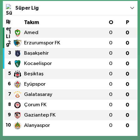
Süper Lig
#
Takım
O
P
1
Amed
0
0
2
Erzurumspor FK
0
0
3
Başakşehir
0
0
4
Kocaelispor
0
0
5
Beşiktaş
0
0
6
Eyüpspor
0
0
7
Galatasaray
0
0
8
Çorum FK
0
0
9
Gaziantep FK
0
0
10
Alanyaspor
0
0