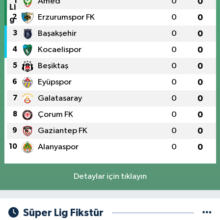
1
Amed
0
0
2
Erzurumspor FK
0
0
3
Başakşehir
0
0
4
Kocaelispor
0
0
5
Beşiktaş
0
0
6
Eyüpspor
0
0
7
Galatasaray
0
0
8
Çorum FK
0
0
9
Gaziantep FK
0
0
10
Alanyaspor
0
0
Detaylar için tıklayın
Süper Lig Fikstür