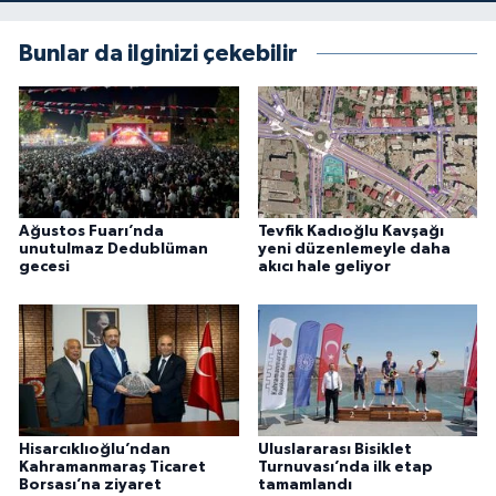
Bunlar da ilginizi çekebilir
Ağustos Fuarı’nda
Tevfik Kadıoğlu Kavşağı
unutulmaz Dedublüman
yeni düzenlemeyle daha
gecesi
akıcı hale geliyor
Hisarcıklıoğlu’ndan
Uluslararası Bisiklet
Kahramanmaraş Ticaret
Turnuvası’nda ilk etap
Borsası’na ziyaret
tamamlandı