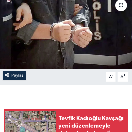
Paylaş
-
+
A
A
Tevfik Kadıoğlu Kavşağı
yeni düzenlemeyle