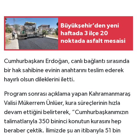
Büyükşehir’den yeni
haftada 3 ilçe 20
noktada asfalt mesaisi
Cumhurbaşkanı Erdoğan, canlı bağlantı sırasında
bir hak sahibine evinin anahtarını teslim ederek
hayırlı olsun dileklerini iletti.
Program sonrası açıklama yapan Kahramanmaraş
Valisi Mükerrem Ünlüer, kura süreçlerinin hızla
devam ettiğini belirterek, “Cumhurbaşkanımızın
talimatlarıyla 350 bininci konutun kurasını hep
beraber çektik. İlimizde şu an itibarıyla 51 bin