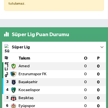
tutulamaz.
Süper Lig Puan Durumu
Süper Lig
#
Takım
O
P
1
Amed
0
0
2
Erzurumspor FK
0
0
3
Başakşehir
0
0
4
Kocaelispor
0
0
5
Beşiktaş
0
0
6
Eyüpspor
0
0