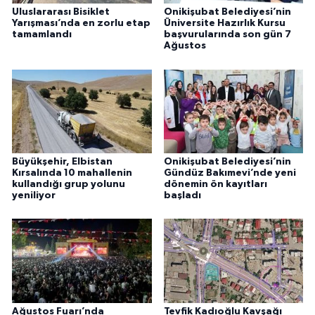
Uluslararası Bisiklet
Onikişubat Belediyesi’nin
Yarışması’nda en zorlu etap
Üniversite Hazırlık Kursu
tamamlandı
başvurularında son gün 7
Ağustos
Büyükşehir, Elbistan
Onikişubat Belediyesi’nin
Kırsalında 10 mahallenin
Gündüz Bakımevi’nde yeni
kullandığı grup yolunu
dönemin ön kayıtları
yeniliyor
başladı
Ağustos Fuarı’nda
Tevfik Kadıoğlu Kavşağı