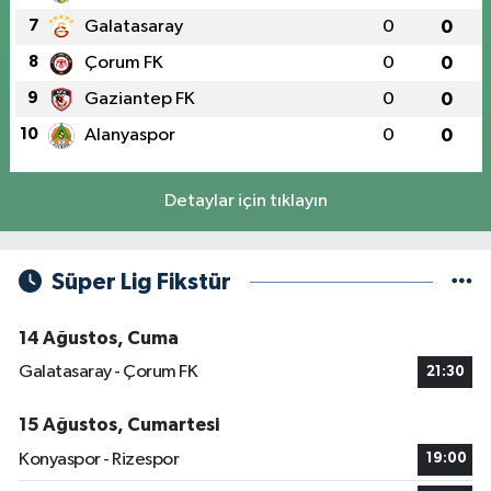
7
Galatasaray
0
0
8
Çorum FK
0
0
9
Gaziantep FK
0
0
10
Alanyaspor
0
0
Detaylar için tıklayın
Süper Lig Fikstür
14 Ağustos, Cuma
Galatasaray - Çorum FK
21:30
15 Ağustos, Cumartesi
Konyaspor - Rizespor
19:00