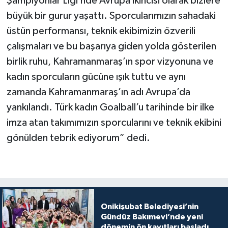
Şampiyonlar Ligi’nde Avrupa ikincisi olarak bizlere
büyük bir gurur yaşattı. Sporcularımızın sahadaki
üstün performansı, teknik ekibimizin özverili
çalışmaları ve bu başarıya giden yolda gösterilen
birlik ruhu, Kahramanmaraş’ın spor vizyonuna ve
kadın sporcuların gücüne ışık tuttu ve aynı
zamanda Kahramanmaraş’ın adı Avrupa’da
yankılandı. Türk kadın Goalball’u tarihinde bir ilke
imza atan takımımızın sporcularını ve teknik ekibini
gönülden tebrik ediyorum” dedi.
Onikişubat Belediyesi’nin
Gündüz Bakımevi’nde yeni
dönemin ön kayıtları başladı