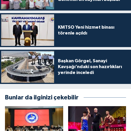
KMTSO Yeni hizmet binası
törenle açıldı
Başkan Görgel, Sanayi
Kavşağı’ndaki son hazırlıkları
yerinde inceledi
Bunlar da ilginizi çekebilir