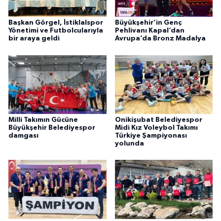
Başkan Görgel, İstiklalspor
Büyükşehir’in Genç
Yönetimi ve Futbolcularıyla
Pehlivanı Kapal’dan
bir araya geldi
Avrupa’da Bronz Madalya
Milli Takımın Gücüne
Onikişubat Belediyespor
Büyükşehir Belediyespor
Midi Kız Voleybol Takımı
damgası
Türkiye Şampiyonası
yolunda