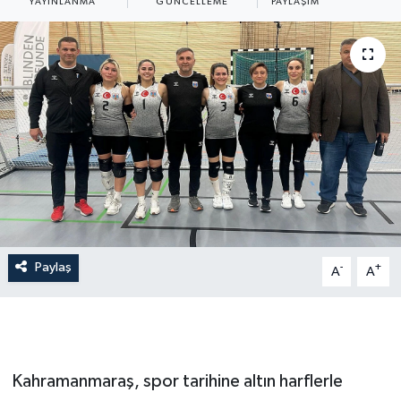
YAYINLANMA
GÜNCELLEME
PAYLAŞIM
Paylaş
-
+
A
A
Kahramanmaraş, spor tarihine altın harflerle