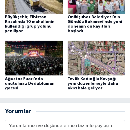
Büyükşehir, Elbistan
Onikişubat Belediyesi’nin
Kırsalında 10 mahallenin
Gündüz Bakımevi’nde yeni
kullandığı grup yolunu
dönemin ön kayıtları
yeniliyor
başladı
Ağustos Fuarı’nda
Tevfik Kadıoğlu Kavşağı
unutulmaz Dedublüman
yeni düzenlemeyle daha
gecesi
akıcı hale geliyor
Yorumlar