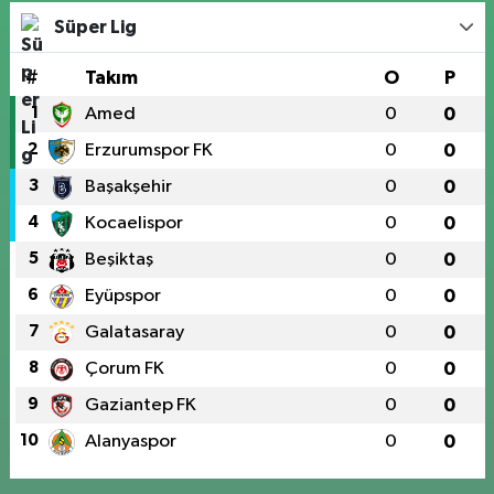
Süper Lig
#
Takım
O
P
1
Amed
0
0
2
Erzurumspor FK
0
0
3
Başakşehir
0
0
4
Kocaelispor
0
0
5
Beşiktaş
0
0
6
Eyüpspor
0
0
7
Galatasaray
0
0
8
Çorum FK
0
0
9
Gaziantep FK
0
0
10
Alanyaspor
0
0