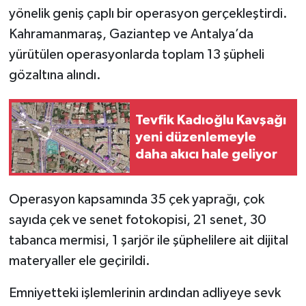
yönelik geniş çaplı bir operasyon gerçekleştirdi.
Kahramanmaraş, Gaziantep ve Antalya’da
yürütülen operasyonlarda toplam 13 şüpheli
gözaltına alındı.
Tevfik Kadıoğlu Kavşağı
yeni düzenlemeyle
daha akıcı hale geliyor
Operasyon kapsamında 35 çek yaprağı, çok
sayıda çek ve senet fotokopisi, 21 senet, 30
tabanca mermisi, 1 şarjör ile şüphelilere ait dijital
materyaller ele geçirildi.
Emniyetteki işlemlerinin ardından adliyeye sevk