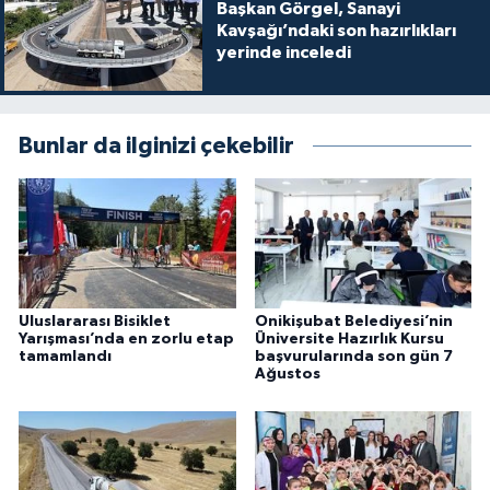
Başkan Görgel, Sanayi
Kavşağı’ndaki son hazırlıkları
yerinde inceledi
Bunlar da ilginizi çekebilir
Uluslararası Bisiklet
Onikişubat Belediyesi’nin
Yarışması’nda en zorlu etap
Üniversite Hazırlık Kursu
tamamlandı
başvurularında son gün 7
Ağustos