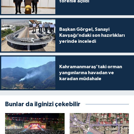
törenle açıldı
Başkan Görgel, Sanayi
Kavşağı’ndaki son hazırlıkları
yerinde inceledi
Kahramanmaraş’taki orman
yangınlarına havadan ve
karadan müdahale
Bunlar da ilginizi çekebilir