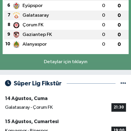
6
Eyüpspor
0
0
7
Galatasaray
0
0
8
Çorum FK
0
0
9
Gaziantep FK
0
0
10
Alanyaspor
0
0
Detaylar için tıklayın
Süper Lig Fikstür
14 Ağustos, Cuma
Galatasaray - Çorum FK
21:30
15 Ağustos, Cumartesi
Konyaspor - Rizespor
19:00