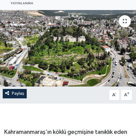
YAYINLANMA
Paylaş
-
+
A
A
Kahramanmaraş’ın köklü geçmişine tanıklık eden