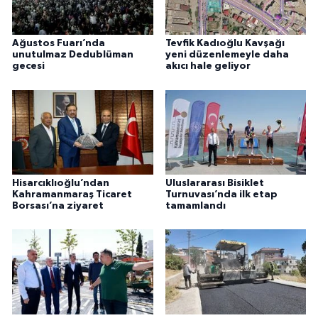
Ağustos Fuarı’nda
Tevfik Kadıoğlu Kavşağı
unutulmaz Dedublüman
yeni düzenlemeyle daha
gecesi
akıcı hale geliyor
Hisarcıklıoğlu’ndan
Uluslararası Bisiklet
Kahramanmaraş Ticaret
Turnuvası’nda ilk etap
Borsası’na ziyaret
tamamlandı