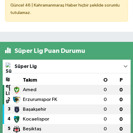
Güncel 46 | Kahramanmaraş Haber hiçbir şekilde sorumlu
tutulamaz.
Süper Lig Puan Durumu
Süper Lig
#
Takım
O
P
1
Amed
0
0
2
Erzurumspor FK
0
0
3
Başakşehir
0
0
4
Kocaelispor
0
0
5
Beşiktaş
0
0