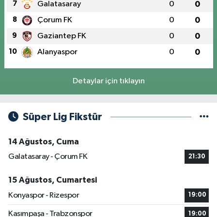
7
Galatasaray
0
0
8
Çorum FK
0
0
9
Gaziantep FK
0
0
10
Alanyaspor
0
0
Detaylar için tıklayın
Süper Lig Fikstür
14 Ağustos, Cuma
Galatasaray - Çorum FK
21:30
15 Ağustos, Cumartesi
Konyaspor - Rizespor
19:00
Kasımpaşa - Trabzonspor
19:00