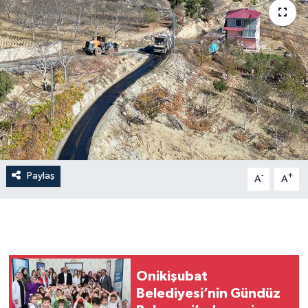
Paylaş
-
+
A
A
Onikişubat
Belediyesi’nin Gündüz