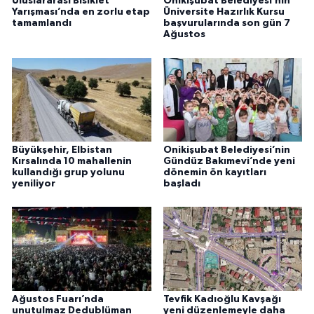
Uluslararası Bisiklet
Onikişubat Belediyesi’nin
Yarışması’nda en zorlu etap
Üniversite Hazırlık Kursu
tamamlandı
başvurularında son gün 7
Ağustos
Büyükşehir, Elbistan
Onikişubat Belediyesi’nin
Kırsalında 10 mahallenin
Gündüz Bakımevi’nde yeni
kullandığı grup yolunu
dönemin ön kayıtları
yeniliyor
başladı
Ağustos Fuarı’nda
Tevfik Kadıoğlu Kavşağı
unutulmaz Dedublüman
yeni düzenlemeyle daha