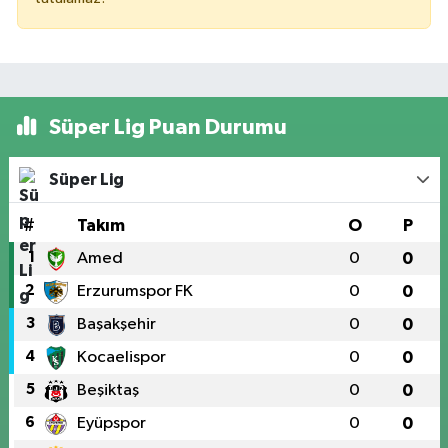
Süper Lig Puan Durumu
Süper Lig
#
Takım
O
P
1
Amed
0
0
2
Erzurumspor FK
0
0
3
Başakşehir
0
0
4
Kocaelispor
0
0
5
Beşiktaş
0
0
6
Eyüpspor
0
0