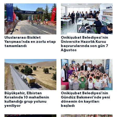
Uluslararası Bisiklet
Onikişubat Belediyesi’nin
Yarışması’nda en zorlu etap
Üniversite Hazırlık Kursu
tamamlandı
başvurularında son gün 7
Ağustos
Büyükşehir, Elbistan
Onikişubat Belediyesi’nin
Kırsalında 10 mahallenin
Gündüz Bakımevi’nde yeni
kullandığı grup yolunu
dönemin ön kayıtları
yeniliyor
başladı