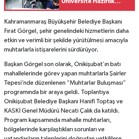
Üniversite Hazırlık
Kursu başvurularında
son gün 7 Ağustos
Kahramanmaraş Büyükşehir Belediye Başkanı
Fırat Görgel, şehir genelindeki hizmetlerin daha
etkin ve verimli bir şekilde yürütülmesi amacıyla
muhtarlarla istişarelerini sürdürüyor.
Başkan Görgel son olarak, Onikişubat’ın batı
mahallelerinde görev yapan muhtarlarla Şairler
Tepesi’nde düzenlenen “Muhtarlar Buluşması”
programında bir araya geldi. Toplantıya
Onikişubat Belediye Başkanı Hanifi Toptaş ve
KASKİ Genel Müdürü Necati Çalık da katıldı.
Program kapsamında mahalle muhtarları,
bölgelerinde karşılaştıkları sorunları ve
vatandaşların taleplerini doğrudan yetkililere