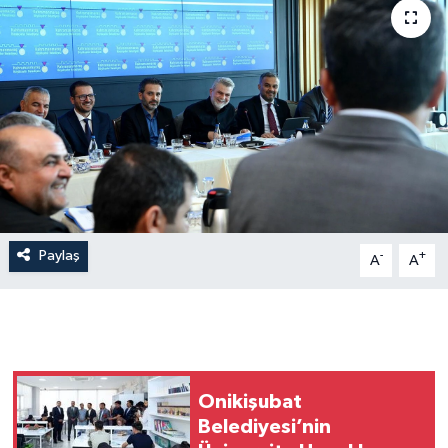
Paylaş
-
+
A
A
Onikişubat
Belediyesi’nin