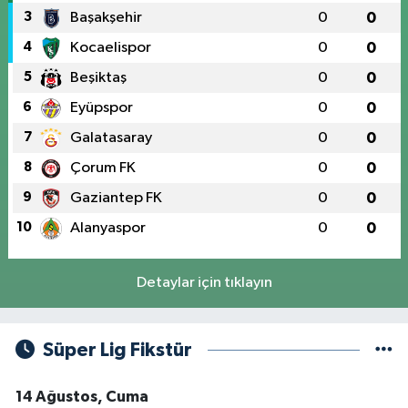
3
Başakşehir
0
0
4
Kocaelispor
0
0
5
Beşiktaş
0
0
6
Eyüpspor
0
0
7
Galatasaray
0
0
8
Çorum FK
0
0
9
Gaziantep FK
0
0
10
Alanyaspor
0
0
Detaylar için tıklayın
Süper Lig Fikstür
14 Ağustos, Cuma