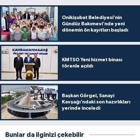
Onikişubat Belediyesi’nin
Gündüz Bakımevi’nde yeni
dönemin ön kayıtları başladı
KMTSO Yeni hizmet binası
törenle açıldı
Başkan Görgel, Sanayi
Kavşağı’ndaki son hazırlıkları
yerinde inceledi
Bunlar da ilginizi çekebilir