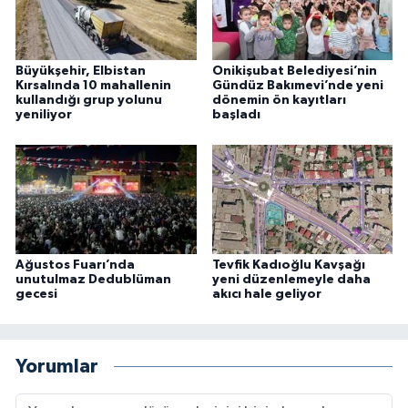
Büyükşehir, Elbistan
Onikişubat Belediyesi’nin
Kırsalında 10 mahallenin
Gündüz Bakımevi’nde yeni
kullandığı grup yolunu
dönemin ön kayıtları
yeniliyor
başladı
Ağustos Fuarı’nda
Tevfik Kadıoğlu Kavşağı
unutulmaz Dedublüman
yeni düzenlemeyle daha
gecesi
akıcı hale geliyor
Yorumlar