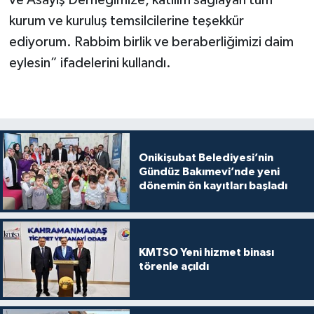
ve Asayiş Derneğimize, katılım sağlayan tüm
kurum ve kuruluş temsilcilerine teşekkür
ediyorum. Rabbim birlik ve beraberliğimizi daim
eylesin” ifadelerini kullandı.
Onikişubat Belediyesi’nin
Gündüz Bakımevi’nde yeni
dönemin ön kayıtları başladı
KMTSO Yeni hizmet binası
törenle açıldı