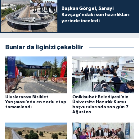
Başkan Görgel, Sanayi
Kavşağı’ndaki son hazırlıkları
yerinde inceledi
Bunlar da ilginizi çekebilir
Uluslararası Bisiklet
Onikişubat Belediyesi’nin
Yarışması’nda en zorlu etap
Üniversite Hazırlık Kursu
tamamlandı
başvurularında son gün 7
Ağustos