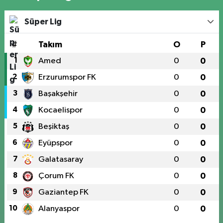
Süper Lig
#
Takım
O
P
1
Amed
0
0
2
Erzurumspor FK
0
0
3
Başakşehir
0
0
4
Kocaelispor
0
0
5
Beşiktaş
0
0
6
Eyüpspor
0
0
7
Galatasaray
0
0
8
Çorum FK
0
0
9
Gaziantep FK
0
0
10
Alanyaspor
0
0