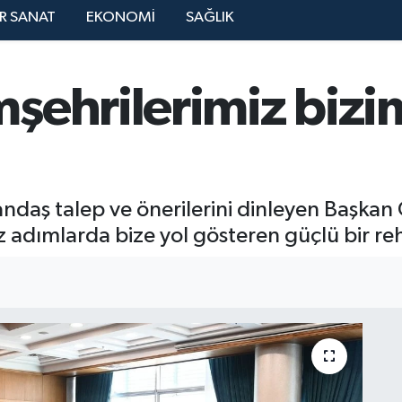
R SANAT
EKONOMİ
SAĞLIK
ehrilerimiz bizim 
andaş talep ve önerilerini dinleyen Başkan
mız adımlarda bize yol gösteren güçlü bir re