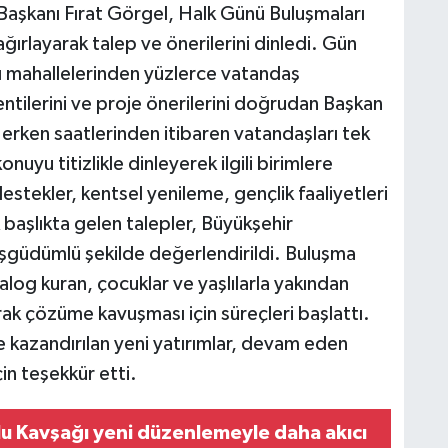
şkanı Fırat Görgel, Halk Günü Buluşmaları
rlayarak talep ve önerilerini dinledi. Gün
ı mahallelerinden yüzlerce vatandaş
entilerini ve proje önerilerini doğrudan Başkan
 erken saatlerinden itibaren vatandaşları tek
nuyu titizlikle dinleyerek ilgili birimlere
destekler, kentsel yenileme, gençlik faaliyetleri
 başlıkta gelen talepler, Büyükşehir
eşgüdümlü şekilde değerlendirildi. Buluşma
alog kuran, çocuklar ve yaşlılarla yakından
arak çözüme kavuşması için süreçleri başlattı.
 kazandırılan yeni yatırımlar, devam eden
çin teşekkür etti.
lu Kavşağı yeni düzenlemeyle daha akıcı