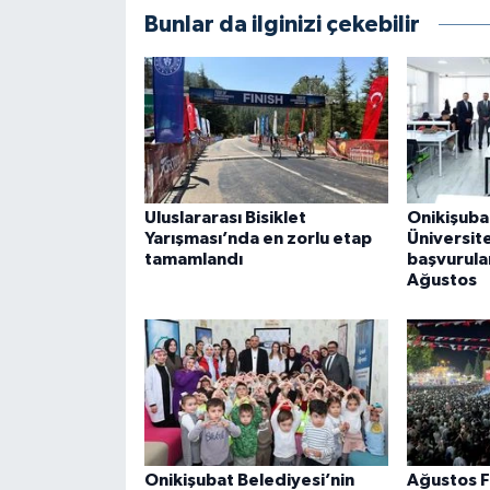
Bunlar da ilginizi çekebilir
Uluslararası Bisiklet
Onikişuba
Yarışması’nda en zorlu etap
Üniversite
tamamlandı
başvurula
Ağustos
Onikişubat Belediyesi’nin
Ağustos F