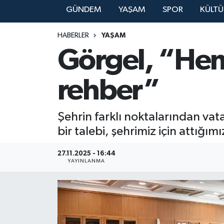
GÜNDEM
YAŞAM
SPOR
KÜLTÜ
YAŞAM
HABERLER
YAŞAM
Görgel, “Hemş
rehber”
Şehrin farklı noktalarından vat
bir talebi, şehrimiz için attığı
27.11.2025 - 16:44
YAYINLANMA