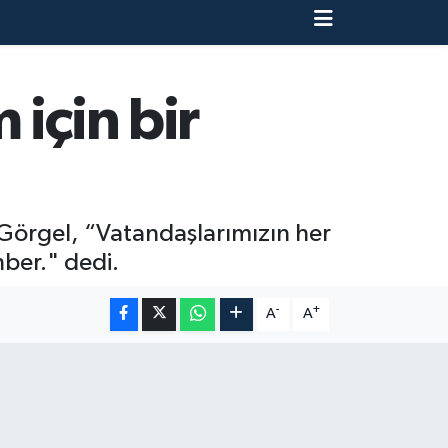
için bir
 Görgel, “Vatandaşlarımızın her
hber." dedi.
-
+
A
A