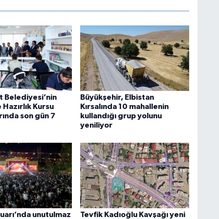
t Belediyesi’nin
Büyükşehir, Elbistan
 Hazırlık Kursu
Kırsalında 10 mahallenin
rında son gün 7
kullandığı grup yolunu
yeniliyor
uarı’nda unutulmaz
Tevfik Kadıoğlu Kavşağı yeni