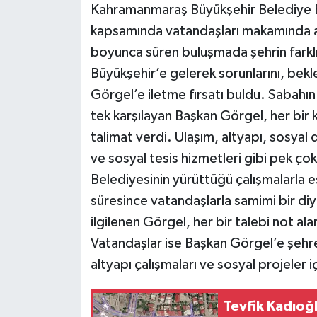
Kahramanmaraş Büyükşehir Belediye Ba
kapsamında vatandaşları makamında ağı
boyunca süren buluşmada şehrin farkl
Büyükşehir’e gelerek sorunlarını, bekl
Görgel’e iletme fırsatı buldu. Sabahın
tek karşılayan Başkan Görgel, her bir ko
talimat verdi. Ulaşım, altyapı, sosyal 
ve sosyal tesis hizmetleri gibi pek çok
Belediyesinin yürüttüğü çalışmalarla 
süresince vatandaşlarla samimi bir diy
ilgilenen Görgel, her bir talebi not al
Vatandaşlar ise Başkan Görgel’e şehre
altyapı çalışmaları ve sosyal projeler i
Tevfik Kadıoğ