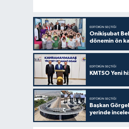
EDITÖRÜN SEÇTIĞI
Onikişubat Be
dönemin ön kay
EDITÖRÜN SEÇTIĞI
KMTSO Yeni hiz
EDITÖRÜN SEÇTIĞI
Başkan Görgel,
yerinde incele