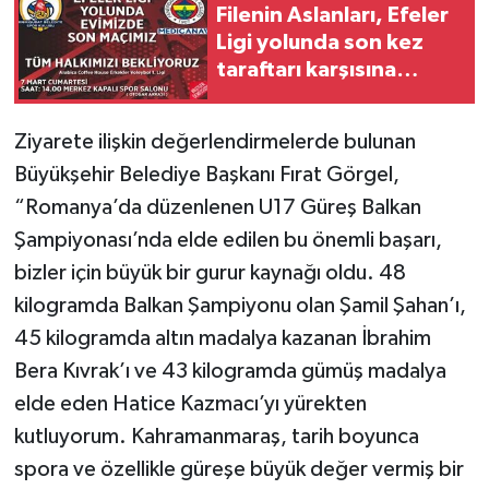
Filenin Aslanları, Efeler
Ligi yolunda son kez
taraftarı karşısına
çıkıyor
Ziyarete ilişkin değerlendirmelerde bulunan
Büyükşehir Belediye Başkanı Fırat Görgel,
“Romanya’da düzenlenen U17 Güreş Balkan
Şampiyonası’nda elde edilen bu önemli başarı,
bizler için büyük bir gurur kaynağı oldu. 48
kilogramda Balkan Şampiyonu olan Şamil Şahan’ı,
45 kilogramda altın madalya kazanan İbrahim
Bera Kıvrak’ı ve 43 kilogramda gümüş madalya
elde eden Hatice Kazmacı’yı yürekten
kutluyorum. Kahramanmaraş, tarih boyunca
spora ve özellikle güreşe büyük değer vermiş bir