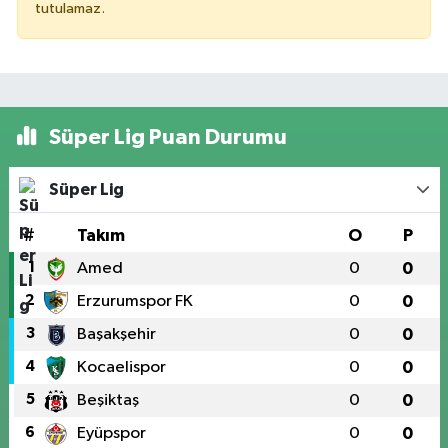
tutulamaz.
Süper Lig Puan Durumu
Süper Lig
#
Takım
O
P
1
Amed
0
0
2
Erzurumspor FK
0
0
3
Başakşehir
0
0
4
Kocaelispor
0
0
5
Beşiktaş
0
0
6
Eyüpspor
0
0