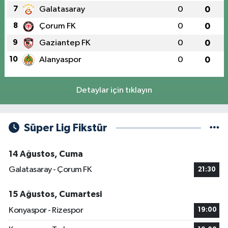
7
Galatasaray
0
0
8
Çorum FK
0
0
9
Gaziantep FK
0
0
10
Alanyaspor
0
0
Detaylar için tıklayın
Süper Lig Fikstür
14 Ağustos, Cuma
Galatasaray - Çorum FK
21:30
15 Ağustos, Cumartesi
Konyaspor - Rizespor
19:00