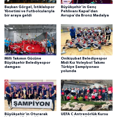
Başkan Görgel, İstiklalspor
Büyükşehir’in Genç
Yönetimi ve Futbolcularıyla
Pehlivanı Kapal’dan
bir araya geldi
Avrupa’da Bronz Madalya
Milli Takımın Gücüne
Onikişubat Belediyespor
Büyükşehir Belediyespor
Midi Kız Voleybol Takımı
damgası
Türkiye Şampiyonası
yolunda
Büyükşehir’in Oturarak
UEFA C Antrenörlük Kursu