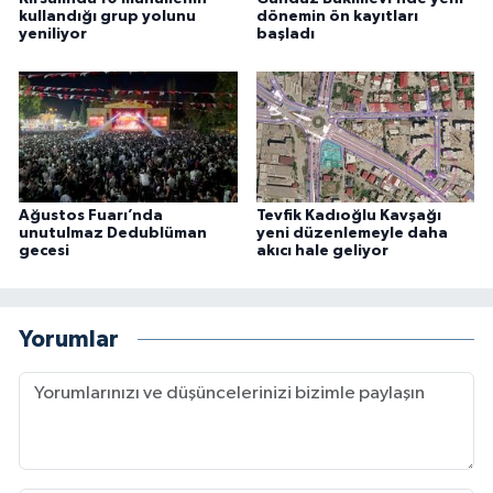
kullandığı grup yolunu
dönemin ön kayıtları
yeniliyor
başladı
Ağustos Fuarı’nda
Tevfik Kadıoğlu Kavşağı
unutulmaz Dedublüman
yeni düzenlemeyle daha
gecesi
akıcı hale geliyor
Yorumlar