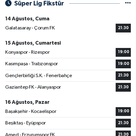
Süper Lig Fikstür
14 Ağustos, Cuma
Galatasaray - Çorum FK
21:30
15 Ağustos, Cumartesi
Konyaspor - Rizespor
19:00
Kasımpaşa - Trabzonspor
19:00
Gençlerbirliği S.K. - Fenerbahçe
21:30
Gaziantep FK - Alanyaspor
21:30
16 Ağustos, Pazar
Başakşehir - Kocaelispor
19:00
Beşiktaş - Eyüpspor
21:30
Amed - Erzurumspor FK
21:30