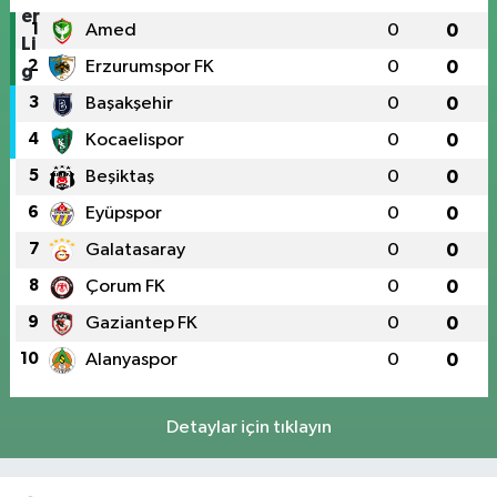
1
Amed
0
0
2
Erzurumspor FK
0
0
3
Başakşehir
0
0
4
Kocaelispor
0
0
5
Beşiktaş
0
0
6
Eyüpspor
0
0
7
Galatasaray
0
0
8
Çorum FK
0
0
9
Gaziantep FK
0
0
10
Alanyaspor
0
0
Detaylar için tıklayın