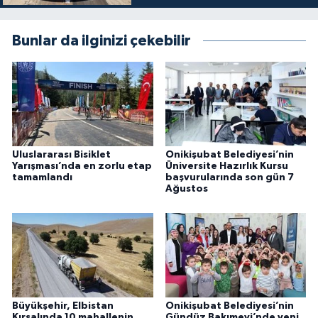
Bunlar da ilginizi çekebilir
Uluslararası Bisiklet
Onikişubat Belediyesi’nin
Yarışması’nda en zorlu etap
Üniversite Hazırlık Kursu
tamamlandı
başvurularında son gün 7
Ağustos
Büyükşehir, Elbistan
Onikişubat Belediyesi’nin
Kırsalında 10 mahallenin
Gündüz Bakımevi’nde yeni