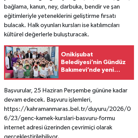
bağlama, kanun, ney, darbuka, bendir ve şan
eğitimleriyle yeteneklerini geliştirme fırsatı
bulacak. Halk oyunları kursları ise katılımcıları
kültürel değerlerle buluşturacak.
Onikişubat
Belediyesi’nin Gündüz
Bakımevi’nde yeni
dönemin ön kayıtları
başladı
Başvurular, 25 Haziran Perşembe gününe kadar
devam edecek. Başvuru işlemleri,
https://kahramanmaras.bel.tr/duyuru/2026/0
6/23/genc-kamek-kurslari-basvuru-formu
internet adresi üzerinden çevrimiçi olarak
gerçekleştirilebiliyor.