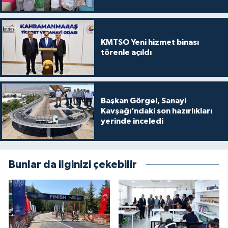
KMTSO Yeni hizmet binası
törenle açıldı
Başkan Görgel, Sanayi
Kavşağı’ndaki son hazırlıkları
yerinde inceledi
Bunlar da ilginizi çekebilir