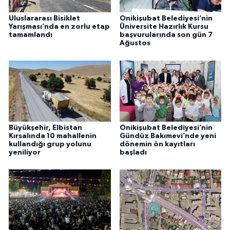
Uluslararası Bisiklet
Onikişubat Belediyesi’nin
Yarışması’nda en zorlu etap
Üniversite Hazırlık Kursu
tamamlandı
başvurularında son gün 7
Ağustos
Büyükşehir, Elbistan
Onikişubat Belediyesi’nin
Kırsalında 10 mahallenin
Gündüz Bakımevi’nde yeni
kullandığı grup yolunu
dönemin ön kayıtları
yeniliyor
başladı