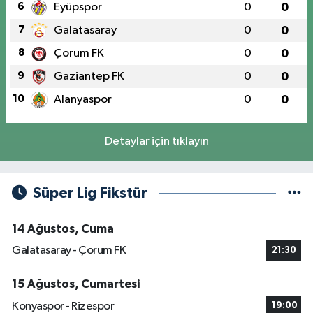
6
Eyüpspor
0
0
7
Galatasaray
0
0
8
Çorum FK
0
0
9
Gaziantep FK
0
0
10
Alanyaspor
0
0
Detaylar için tıklayın
Süper Lig Fikstür
14 Ağustos, Cuma
Galatasaray - Çorum FK
21:30
15 Ağustos, Cumartesi
Konyaspor - Rizespor
19:00