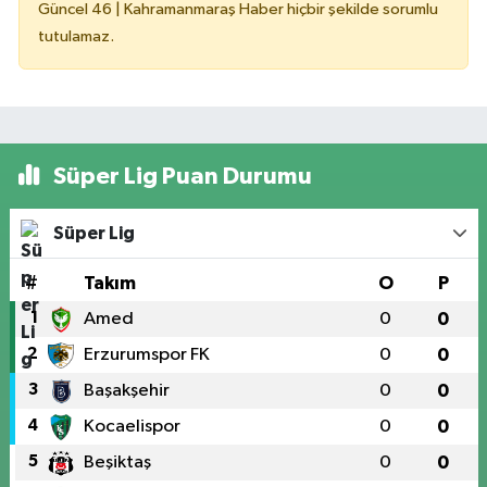
Güncel 46 | Kahramanmaraş Haber hiçbir şekilde sorumlu
tutulamaz.
Süper Lig Puan Durumu
Süper Lig
#
Takım
O
P
1
Amed
0
0
2
Erzurumspor FK
0
0
3
Başakşehir
0
0
4
Kocaelispor
0
0
5
Beşiktaş
0
0