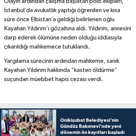
Olayın ardından çalışma başlatan polis ekipleri,
İstanbul’da avukatlık yaptığı öğrenilen ve kısa
süre önce Elbistan’a geldiği belirlenen oğlu
Kayahan Yıldırım’ı gözaltına aldı. Yıldırım, annesini
darp ederek ölümüne neden olduğu iddiasıyla
çıkarıldığı mahkemece tutuklandı.
Yargılama sürecinin ardından mahkeme, sanık
Kayahan Yıldırım hakkında “kasten öldürme”
suçundan müebbet hapis cezası verdi.
Onikişubat Belediyesi’nin
Gündüz Bakımevi’nde yeni
dönemin ön kayıtları başladı