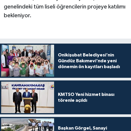
genelindeki tüm liseli öğrencilerin projeye katılımı
bekleniyor.
Onikişubat Belediyesi’nin
Gündüz Bakımevi’nde yeni
dönemin ön kayıtları başladı
KMTSO Yeni hizmet binası
törenle açıldı
Başkan Görgel, Sanayi