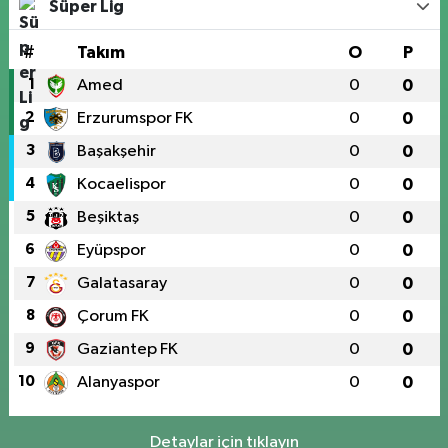
Süper Lig
#
Takım
O
P
1
Amed
0
0
2
Erzurumspor FK
0
0
3
Başakşehir
0
0
4
Kocaelispor
0
0
5
Beşiktaş
0
0
6
Eyüpspor
0
0
7
Galatasaray
0
0
8
Çorum FK
0
0
9
Gaziantep FK
0
0
10
Alanyaspor
0
0
Detaylar için tıklayın