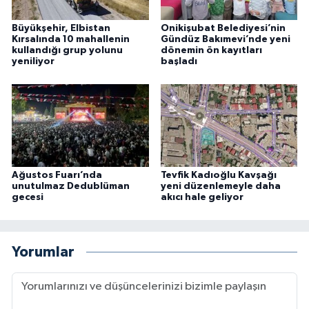
Büyükşehir, Elbistan
Onikişubat Belediyesi’nin
Kırsalında 10 mahallenin
Gündüz Bakımevi’nde yeni
kullandığı grup yolunu
dönemin ön kayıtları
yeniliyor
başladı
Ağustos Fuarı’nda
Tevfik Kadıoğlu Kavşağı
unutulmaz Dedublüman
yeni düzenlemeyle daha
gecesi
akıcı hale geliyor
Yorumlar