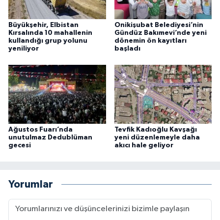
Büyükşehir, Elbistan
Onikişubat Belediyesi’nin
Kırsalında 10 mahallenin
Gündüz Bakımevi’nde yeni
kullandığı grup yolunu
dönemin ön kayıtları
yeniliyor
başladı
Ağustos Fuarı’nda
Tevfik Kadıoğlu Kavşağı
unutulmaz Dedublüman
yeni düzenlemeyle daha
gecesi
akıcı hale geliyor
Yorumlar