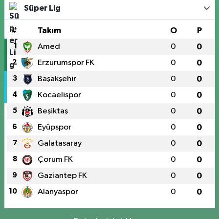
Süper Lig
#
Takım
O
P
1
Amed
0
0
2
Erzurumspor FK
0
0
3
Başakşehir
0
0
4
Kocaelispor
0
0
5
Beşiktaş
0
0
6
Eyüpspor
0
0
7
Galatasaray
0
0
8
Çorum FK
0
0
9
Gaziantep FK
0
0
10
Alanyaspor
0
0