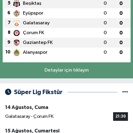
5
Beşiktaş
0
0
6
Eyüpspor
0
0
7
Galatasaray
0
0
8
Çorum FK
0
0
9
Gaziantep FK
0
0
10
Alanyaspor
0
0
Detaylar için tıklayın
Süper Lig Fikstür
14 Ağustos, Cuma
Galatasaray - Çorum FK
21:30
15 Ağustos, Cumartesi