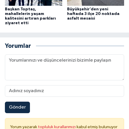
Başkan Toptaş,
Büyükşehir’den yeni
mahallelerin yaşam
haftada 3 ilçe 20 noktada
kalitesini artıran parkları
asfalt mesaisi
ziyaret etti
Yorumlar
Gönder
Yorum yazarak
topluluk kurallarımızı
kabul etmiş bulunuyor