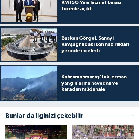
KMTSO Yeni hizmet binası
törenle açıldı
Başkan Görgel, Sanayi
Kavşağı’ndaki son hazırlıkları
yerinde inceledi
Kahramanmaraş’taki orman
yangınlarına havadan ve
karadan müdahale
Bunlar da ilginizi çekebilir