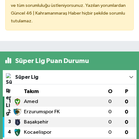
ve tüm sorumluluğu üstleniyorsunuz. Yazılan yorumlardan
Güncel 46 | Kahramanmaraş Haber hiçbir şekilde sorumlu
tutulamaz.
Süper Lig Puan Durumu
Süper Lig
#
Takım
O
P
1
Amed
0
0
2
Erzurumspor FK
0
0
3
Başakşehir
0
0
4
Kocaelispor
0
0