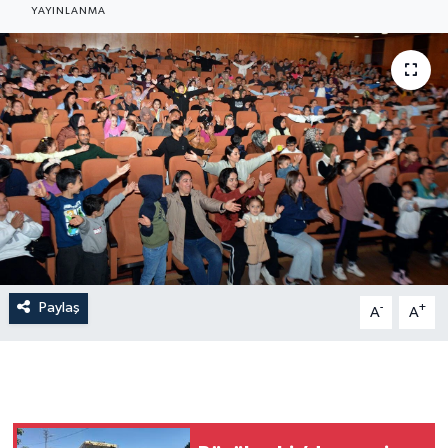
YAYINLANMA
Paylaş
-
+
A
A