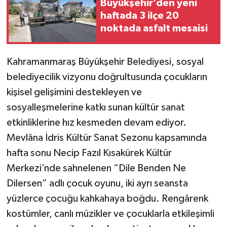
Büyükşehir’den yeni
haftada 3 ilçe 20
noktada asfalt mesaisi
Kahramanmaraş Büyükşehir Belediyesi, sosyal
belediyecilik vizyonu doğrultusunda çocukların
kişisel gelişimini destekleyen ve
sosyalleşmelerine katkı sunan kültür sanat
etkinliklerine hız kesmeden devam ediyor.
Mevlâna İdris Kültür Sanat Sezonu kapsamında
hafta sonu Necip Fazıl Kısakürek Kültür
Merkezi’nde sahnelenen “Dile Benden Ne
Dilersen” adlı çocuk oyunu, iki ayrı seansta
yüzlerce çocuğu kahkahaya boğdu. Rengârenk
kostümler, canlı müzikler ve çocuklarla etkileşimli