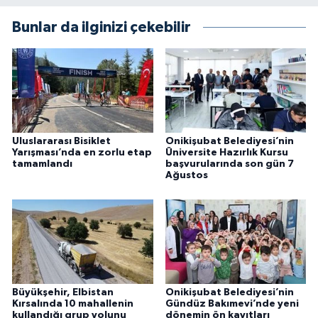
Bunlar da ilginizi çekebilir
Uluslararası Bisiklet
Onikişubat Belediyesi’nin
Yarışması’nda en zorlu etap
Üniversite Hazırlık Kursu
tamamlandı
başvurularında son gün 7
Ağustos
Büyükşehir, Elbistan
Onikişubat Belediyesi’nin
Kırsalında 10 mahallenin
Gündüz Bakımevi’nde yeni
kullandığı grup yolunu
dönemin ön kayıtları