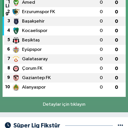
1
Amed
0
0
2
Erzurumspor FK
0
0
3
Başakşehir
0
0
4
Kocaelispor
0
0
5
Beşiktaş
0
0
6
Eyüpspor
0
0
7
Galatasaray
0
0
8
Çorum FK
0
0
9
Gaziantep FK
0
0
10
Alanyaspor
0
0
Detaylar için tıklayın
Süper Lig Fikstür