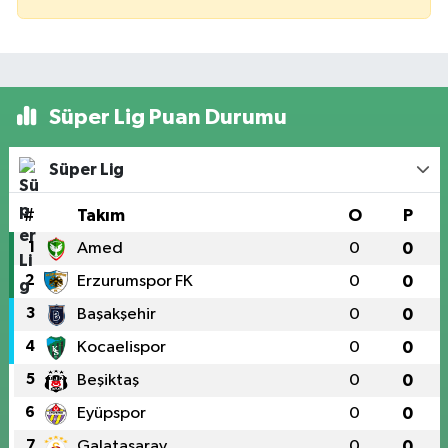
Süper Lig Puan Durumu
Süper Lig
#
Takım
O
P
1
Amed
0
0
2
Erzurumspor FK
0
0
3
Başakşehir
0
0
4
Kocaelispor
0
0
5
Beşiktaş
0
0
6
Eyüpspor
0
0
7
Galatasaray
0
0