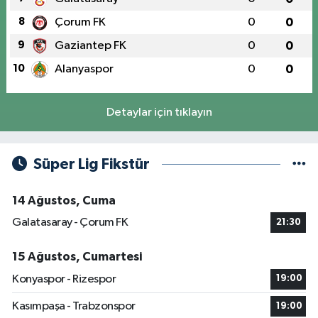
8
Çorum FK
0
0
9
Gaziantep FK
0
0
10
Alanyaspor
0
0
Detaylar için tıklayın
Süper Lig Fikstür
14 Ağustos, Cuma
Galatasaray - Çorum FK
21:30
15 Ağustos, Cumartesi
Konyaspor - Rizespor
19:00
Kasımpaşa - Trabzonspor
19:00