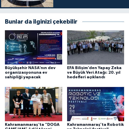
Bunlar da ilginizi çekebilir
Büyükşehir NASA’nın dev
EFA Bilişim’den Yapay Zeka
organizasyonuna ev
ve Büyük Veri Atağı: 20. yıl
sahipliği yapacak
hedefleri açıklandı
Kahramanmaraş'ta “DOGA
Kahramanmaraş’ta Robotik