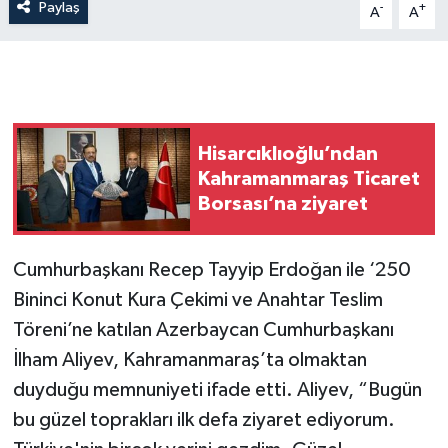
Paylaş
-
+
A
A
Hisarcıklıoğlu’ndan
Kahramanmaraş Ticaret
Borsası’na ziyaret
Cumhurbaşkanı Recep Tayyip Erdoğan ile ‘250
Bininci Konut Kura Çekimi ve Anahtar Teslim
Töreni’ne katılan Azerbaycan Cumhurbaşkanı
İlham Aliyev, Kahramanmaraş’ta olmaktan
duyduğu memnuniyeti ifade etti. Aliyev, “Bugün
bu güzel toprakları ilk defa ziyaret ediyorum.