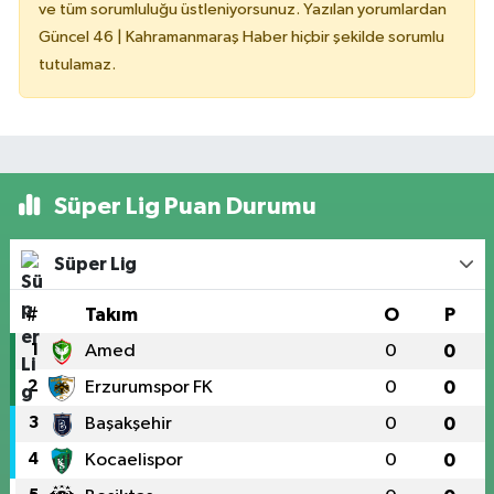
ve tüm sorumluluğu üstleniyorsunuz. Yazılan yorumlardan
Güncel 46 | Kahramanmaraş Haber hiçbir şekilde sorumlu
tutulamaz.
Süper Lig Puan Durumu
Süper Lig
#
Takım
O
P
1
Amed
0
0
2
Erzurumspor FK
0
0
3
Başakşehir
0
0
4
Kocaelispor
0
0