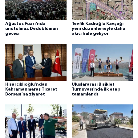
Ağustos Fuarı’nda
Tevfik Kadıoğlu Kavşağı
unutulmaz Dedublüman
yeni düzenlemeyle daha
gecesi
akıcı hale geliyor
Hisarcıklıoğlu’ndan
Uluslararası Bisiklet
Kahramanmaraş Ticaret
Turnuvası’nda ilk etap
Borsası’na ziyaret
tamamlandı