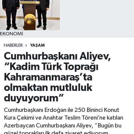
YAŞAM
EKONOMİ
HABERLER
YAŞAM
Cumhurbaşkanı Aliyev,
“Kadim Türk Toprağı
Kahramanmaraş’ta
olmaktan mutluluk
duyuyorum”
Cumhurbaşkanı Erdoğan ile 250 Bininci Konut
Kura Çekimi ve Anahtar Teslim Töreni’ne katılan
Azerbaycan Cumhurbaşkanı Aliyev, “Bugün bu
güzel toprakları ilk defa ziyaret ediyorum.