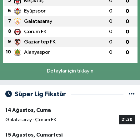
5
Beşiktaş
0
0
6
Eyüpspor
0
0
7
Galatasaray
0
0
8
Çorum FK
0
0
9
Gaziantep FK
0
0
10
Alanyaspor
0
0
Detaylar için tıklayın
Süper Lig Fikstür
14 Ağustos, Cuma
Galatasaray - Çorum FK
21:30
15 Ağustos, Cumartesi