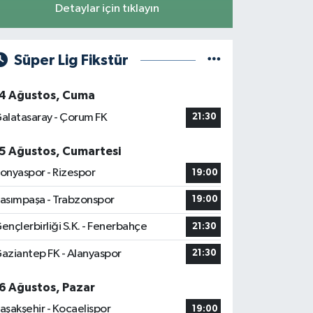
Detaylar için tıklayın
Süper Lig Fikstür
4 Ağustos, Cuma
alatasaray - Çorum FK
21:30
5 Ağustos, Cumartesi
onyaspor - Rizespor
19:00
asımpaşa - Trabzonspor
19:00
ençlerbirliği S.K. - Fenerbahçe
21:30
aziantep FK - Alanyaspor
21:30
6 Ağustos, Pazar
aşakşehir - Kocaelispor
19:00