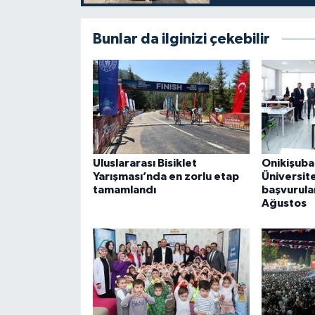
Bunlar da ilginizi çekebilir
Uluslararası Bisiklet
Onikişuba
Yarışması’nda en zorlu etap
Üniversite
tamamlandı
başvurula
Ağustos