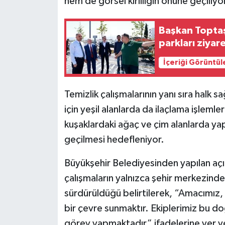
hem de görsel kirliliğin önüne geçiliyo
Başkan Toptaş,
parkları ziyare
İçeriği Görüntül
Temizlik çalışmalarının yanı sıra halk s
için yeşil alanlarda da ilaçlama işlemler
kuşaklardaki ağaç ve çim alanlarda ya
geçilmesi hedefleniyor.
Büyükşehir Belediyesinden yapılan açı
çalışmaların yalnızca şehir merkezinde
sürdürüldüğü belirtilerek, “Amacımız, 
bir çevre sunmaktır. Ekiplerimiz bu
görev yapmaktadır” ifadelerine yer ve