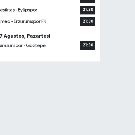
eşiktaş - Eyüpspor
21:30
med - Erzurumspor FK
21:30
7 Ağustos, Pazartesi
amsunspor - Göztepe
21:30