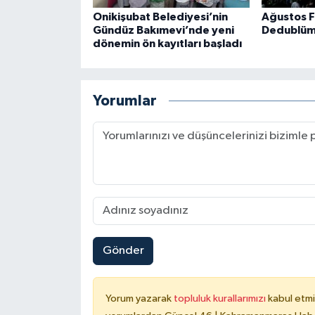
Onikişubat Belediyesi’nin
Ağustos F
Gündüz Bakımevi’nde yeni
Dedublüm
dönemin ön kayıtları başladı
Yorumlar
Gönder
Yorum yazarak
topluluk kurallarımızı
kabul etmi