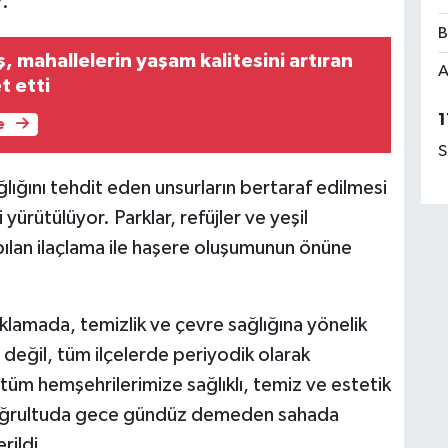
r.
B
 mahallelerin yaşam kalitesini artıran
A
t etti
1
e
S
ağlığını tehdit eden unsurların bertaraf edilmesi
i yürütülüyor. Parklar, refüjler ve yeşil
pılan ilaçlama ile haşere oluşumunun önüne
klamada, temizlik ve çevre sağlığına yönelik
 değil, tüm ilçelerde periyodik olarak
tüm hemşehrilerimize sağlıklı, temiz ve estetik
 doğrultuda gece gündüz demeden sahada
rildi.