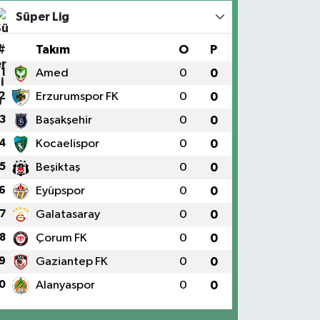
Süper Lig
#
Takım
O
P
1
Amed
0
0
2
Erzurumspor FK
0
0
3
Başakşehir
0
0
4
Kocaelispor
0
0
5
Beşiktaş
0
0
6
Eyüpspor
0
0
7
Galatasaray
0
0
8
Çorum FK
0
0
9
Gaziantep FK
0
0
0
Alanyaspor
0
0