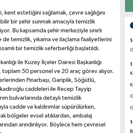
kent estetiğini sağlamak, çevre sağlığını
lir bir şehir sunmak amacıyla temizlik
or. Bu kapsamda şehir merkeziyle sınırlı
 de temizlik, yıkama ve ilaçlama faaliyetlerini
1
amlı bir temizlik seferberliği başlatıldı.
G
anlığı ile Kuzey İlçeler Dairesi Başkanlığı
1
, toplam 50 personel ve 20 araç görev alıyor.
K
erlerinden Pınarbaşı, Gariplik, Söğütlü,
K
lkadiroğlu caddeleri ile Recep Tayyip
G
rım bulvarlarında detaylı temizlik
rıyla cadde ve kaldırımlar süpürülürken,
G
rak bölgeler evsel atıklardan, ambalaj
1
rlarından arındırılıyor. Böylece hem çevresel
B