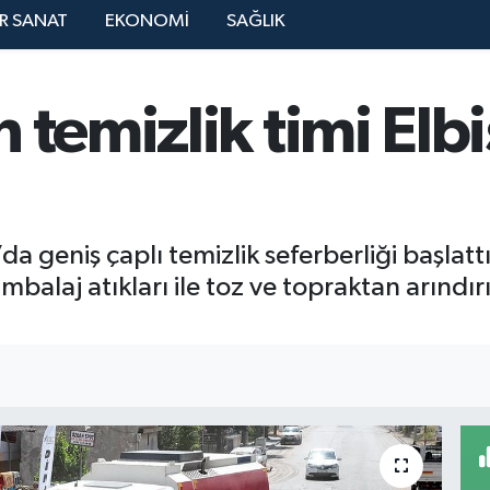
R SANAT
EKONOMİ
SAĞLIK
 temizlik timi Elb
da geniş çaplı temizlik seferberliği başlatt
alaj atıkları ile toz ve topraktan arındırı