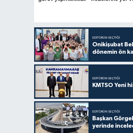
EDITÖRÜN SEÇTIĞI
Onikişubat Be
dönemin ön kay
EDITÖRÜN SEÇTIĞI
KMTSO Yeni hiz
EDITÖRÜN SEÇTIĞI
Başkan Görgel,
yerinde incele