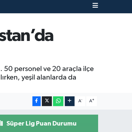
istan’da
ı. 50 personel ve 20 araçla ilçe
lırken, yeşil alanlarda da
-
+
A
A
Süper Lig Puan Durumu