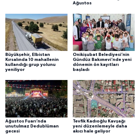
Ağustos
Büyükşehir, Elbistan
Onikişubat Belediyesi’nin
Kırsalında 10 mahallenin
Gündüz Bakımevi’nde yeni
kullandığı grup yolunu
dönemin ön kayıtları
yeniliyor
başladı
Ağustos Fuarı’nda
Tevfik Kadıoğlu Kavşağı
unutulmaz Dedublüman
yeni düzenlemeyle daha
gecesi
akıcı hale geliyor