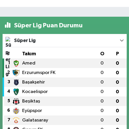
Süper Lig Puan Durumu
Süper Lig
#
Takım
O
P
1
Amed
0
0
2
Erzurumspor FK
0
0
3
Başakşehir
0
0
4
Kocaelispor
0
0
5
Beşiktaş
0
0
6
Eyüpspor
0
0
7
Galatasaray
0
0