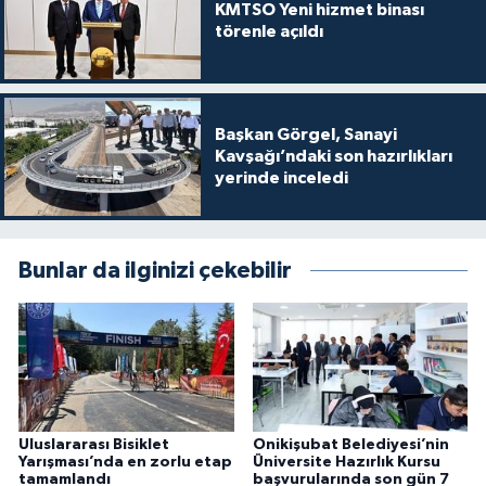
KMTSO Yeni hizmet binası
törenle açıldı
Başkan Görgel, Sanayi
Kavşağı’ndaki son hazırlıkları
yerinde inceledi
Bunlar da ilginizi çekebilir
Uluslararası Bisiklet
Onikişubat Belediyesi’nin
Yarışması’nda en zorlu etap
Üniversite Hazırlık Kursu
tamamlandı
başvurularında son gün 7