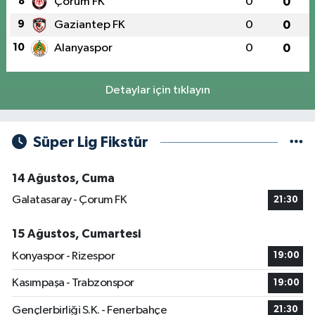
8
Çorum FK
0
0
9
Gaziantep FK
0
0
10
Alanyaspor
0
0
Detaylar için tıklayın
Süper Lig Fikstür
14 Ağustos, Cuma
Galatasaray - Çorum FK
21:30
15 Ağustos, Cumartesi
Konyaspor - Rizespor
19:00
Kasımpaşa - Trabzonspor
19:00
Gençlerbirliği S.K. - Fenerbahçe
21:30