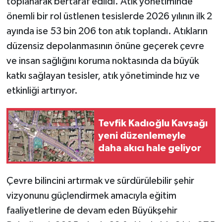
toplanarak bertaraf edildi. Atık yönetiminde
önemli bir rol üstlenen tesislerde 2026 yılının ilk 2
ayında ise 53 bin 206 ton atık toplandı. Atıkların
düzensiz depolanmasının önüne geçerek çevre
ve insan sağlığını koruma noktasında da büyük
katkı sağlayan tesisler, atık yönetiminde hız ve
etkinliği artırıyor.
Tevfik Kadıoğlu Kavşağı
yeni düzenlemeyle
daha akıcı hale geliyor
Çevre bilincini artırmak ve sürdürülebilir şehir
vizyonunu güçlendirmek amacıyla eğitim
faaliyetlerine de devam eden Büyükşehir