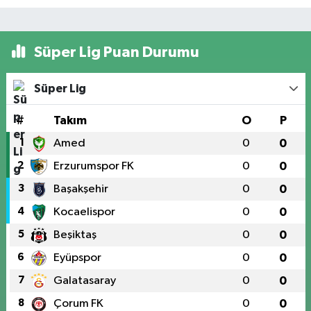
Süper Lig Puan Durumu
Süper Lig
#
Takım
O
P
1
Amed
0
0
2
Erzurumspor FK
0
0
3
Başakşehir
0
0
4
Kocaelispor
0
0
5
Beşiktaş
0
0
6
Eyüpspor
0
0
7
Galatasaray
0
0
8
Çorum FK
0
0