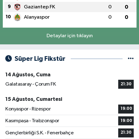
9
Gaziantep FK
0
0
10
Alanyaspor
0
0
Detaylar için tıklayın
Süper Lig Fikstür
14 Ağustos, Cuma
Galatasaray - Çorum FK
21:30
15 Ağustos, Cumartesi
Konyaspor - Rizespor
19:00
Kasımpaşa - Trabzonspor
19:00
Gençlerbirliği S.K. - Fenerbahçe
21:30