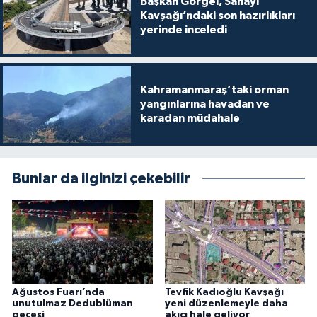
Başkan Görgel, Sanayi
Kavşağı’ndaki son hazırlıkları
yerinde inceledi
Kahramanmaraş’taki orman
yangınlarına havadan ve
karadan müdahale
Bunlar da ilginizi çekebilir
Ağustos Fuarı’nda
Tevfik Kadıoğlu Kavşağı
unutulmaz Dedublüman
yeni düzenlemeyle daha
gecesi
akıcı hale geliyor