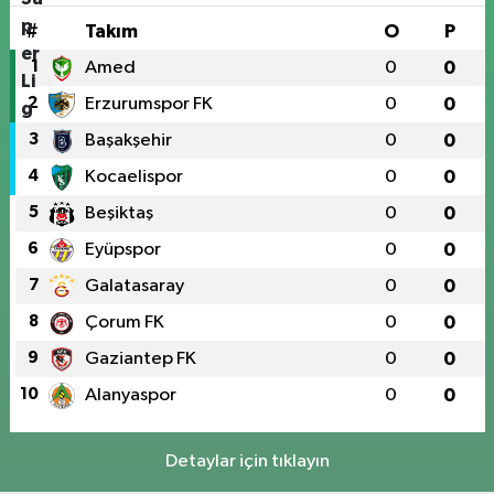
#
Takım
O
P
1
Amed
0
0
2
Erzurumspor FK
0
0
3
Başakşehir
0
0
4
Kocaelispor
0
0
5
Beşiktaş
0
0
6
Eyüpspor
0
0
7
Galatasaray
0
0
8
Çorum FK
0
0
9
Gaziantep FK
0
0
10
Alanyaspor
0
0
Detaylar için tıklayın