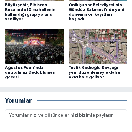
Büyükşehir, Elbistan
Onikişubat Belediyesi’nin
Kırsalında 10 mahallenin
Gündüz Bakımevi’nde yeni
kullandığı grup yolunu
dönemin ön kayıtları
yeniliyor
başladı
Ağustos Fuarı’nda
Tevfik Kadıoğlu Kavşağı
unutulmaz Dedublüman
yeni düzenlemeyle daha
gecesi
akıcı hale geliyor
Yorumlar