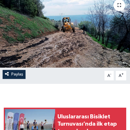
Paylaş
-
+
A
A
Uluslararası Bisiklet
Turnuvası’nda ilk etap