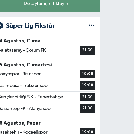
Detaylar için tıklayın
Süper Lig Fikstür
4 Ağustos, Cuma
alatasaray - Çorum FK
21:30
5 Ağustos, Cumartesi
onyaspor - Rizespor
19:00
asımpaşa - Trabzonspor
19:00
ençlerbirliği S.K. - Fenerbahçe
21:30
aziantep FK - Alanyaspor
21:30
6 Ağustos, Pazar
aşakşehir - Kocaelispor
19:00