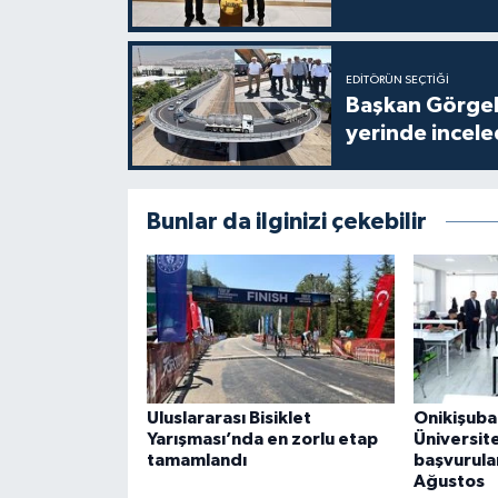
EDITÖRÜN SEÇTIĞI
Başkan Görgel,
yerinde incele
Bunlar da ilginizi çekebilir
Uluslararası Bisiklet
Onikişuba
Yarışması’nda en zorlu etap
Üniversite
tamamlandı
başvurula
Ağustos