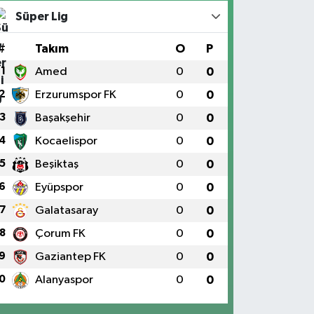
Süper Lig
#
Takım
O
P
1
Amed
0
0
2
Erzurumspor FK
0
0
3
Başakşehir
0
0
4
Kocaelispor
0
0
5
Beşiktaş
0
0
6
Eyüpspor
0
0
7
Galatasaray
0
0
8
Çorum FK
0
0
9
Gaziantep FK
0
0
0
Alanyaspor
0
0