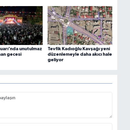
uarı’nda unutulmaz
Tevfik Kadıoğlu Kavşağı yeni
an gecesi
düzenlemeyle daha akıcı hale
geliyor