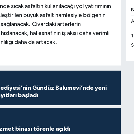
de sıcak asfaltın kullanılacağı yol yatırımının
B
eştirilen büyük asfalt hamlesiyle bölgenin
A
r sağlanacak. Civardaki arterlerin
 hızlanacak, hal esnafının iş akışı daha verimli
1
lılığı daha da artacak.
S
lediyesi’nin Gündüz Bakımevi’nde yeni
ıtları başladı
met binası törenle açıldı