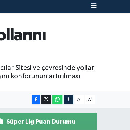
llarını
lar Sitesi ve çevresinde yolları
aşım konforunun artırılması
-
+
A
A
Süper Lig Puan Durumu