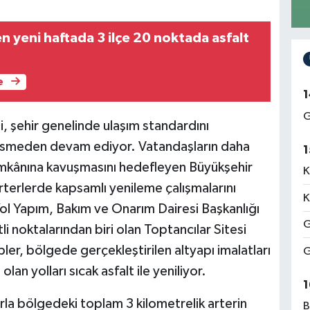
n yeni haftada 3 ilçe 20 noktada asfalt
e
1
G
 şehir genelinde ulaşım standardını
 kesmeden devam ediyor. Vatandaşların daha
1
m imkânına kavuşmasını hedefleyen Büyükşehir
K
arterlerde kapsamlı yenileme çalışmalarını
K
ol Yapım, Bakım ve Onarım Dairesi Başkanlığı
G
tli noktalarından biri olan Toptancılar Sitesi
er, bölgede gerçekleştirilen altyapı imalatları
G
lan yolları sıcak asfalt ile yeniliyor.
1
rla bölgedeki toplam 3 kilometrelik arterin
B