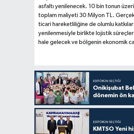
asfaltı yenilenecek. 10 bin tonun üzerin
toplam maliyeti 30 Milyon TL. Gerçekl
ticari hareketliliğine de olumlu katkıla
yenilenmesiyle birlikte lojistik süreçler
hale gelecek ve bölgenin ekonomik can
EDITÖRÜN SEÇTIĞI
Onikişubat Be
dönemin ön kay
EDITÖRÜN SEÇTIĞI
KMTSO Yeni hiz