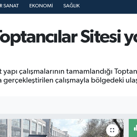
R SANAT
EKONOMİ
SAĞLIK
ptancılar Sitesi yo
t yapı çalışmalarının tamamlandığı Toptancı
la gerçekleştirilen çalışmayla bölgedeki ul