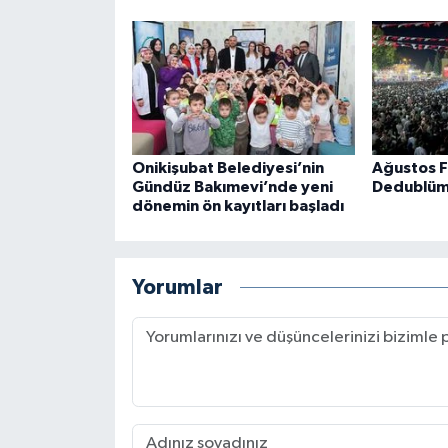
Onikişubat Belediyesi’nin
Ağustos F
Gündüz Bakımevi’nde yeni
Dedublüm
dönemin ön kayıtları başladı
Yorumlar