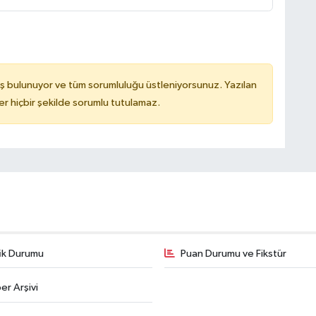
ş bulunuyor ve tüm sorumluluğu üstleniyorsunuz. Yazılan
 hiçbir şekilde sorumlu tutulamaz.
fik Durumu
Puan Durumu ve Fikstür
er Arşivi