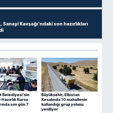
 Sanayi Kavşağı’ndaki son hazırlıkları
di
t Belediyesi’nin
Büyükşehir, Elbistan
 Hazırlık Kursu
Kırsalında 10 mahallenin
rında son gün 7
kullandığı grup yolunu
yeniliyor