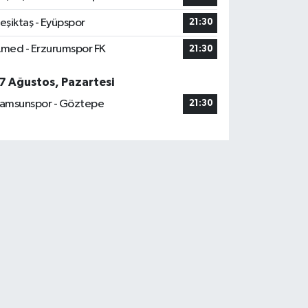
eşiktaş - Eyüpspor
21:30
med - Erzurumspor FK
21:30
7 Ağustos, Pazartesi
amsunspor - Göztepe
21:30