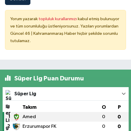
Yorum yazarak
topluluk kurallarımızı
kabul etmiş bulunuyor
ve tüm sorumluluğu üstleniyorsunuz. Yazılan yorumlardan
Güncel 46 | Kahramanmaraş Haber hiçbir şekilde sorumlu
tutulamaz.
Süper Lig Puan Durumu
Süper Lig
#
Takım
O
P
1
Amed
0
0
2
Erzurumspor FK
0
0