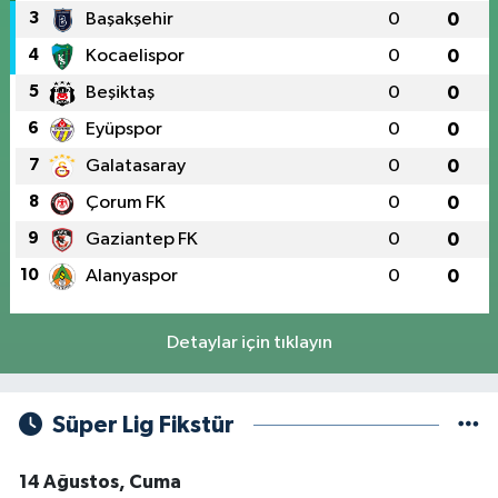
3
Başakşehir
0
0
4
Kocaelispor
0
0
5
Beşiktaş
0
0
6
Eyüpspor
0
0
7
Galatasaray
0
0
8
Çorum FK
0
0
9
Gaziantep FK
0
0
10
Alanyaspor
0
0
Detaylar için tıklayın
Süper Lig Fikstür
14 Ağustos, Cuma