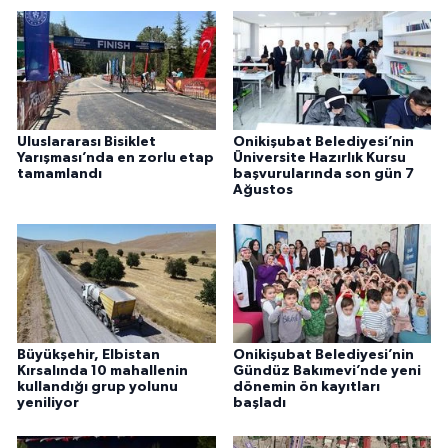
Uluslararası Bisiklet
Onikişubat Belediyesi’nin
Yarışması’nda en zorlu etap
Üniversite Hazırlık Kursu
tamamlandı
başvurularında son gün 7
Ağustos
Büyükşehir, Elbistan
Onikişubat Belediyesi’nin
Kırsalında 10 mahallenin
Gündüz Bakımevi’nde yeni
kullandığı grup yolunu
dönemin ön kayıtları
yeniliyor
başladı