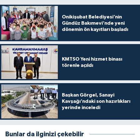
Onikişubat Belediyesi’nin
Gündüz Bakımevi’nde yeni
dönemin ön kayıtları başladı
KMTSO Yeni hizmet binası
törenle açıldı
Başkan Görgel, Sanayi
Kavşağı’ndaki son hazırlıkları
yerinde inceledi
Bunlar da ilginizi çekebilir