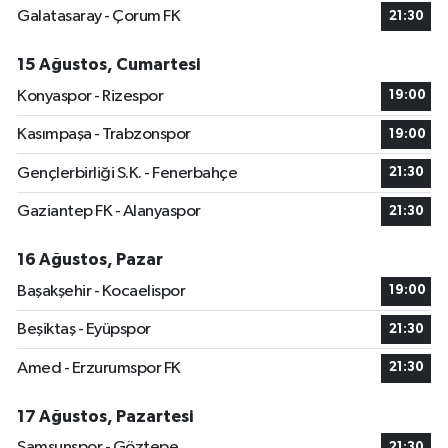
Galatasaray - Çorum FK
21:30
15 Ağustos, Cumartesi
Konyaspor - Rizespor
19:00
Kasımpaşa - Trabzonspor
19:00
Gençlerbirliği S.K. - Fenerbahçe
21:30
Gaziantep FK - Alanyaspor
21:30
16 Ağustos, Pazar
Başakşehir - Kocaelispor
19:00
Beşiktaş - Eyüpspor
21:30
Amed - Erzurumspor FK
21:30
17 Ağustos, Pazartesi
Samsunspor - Göztepe
21:30