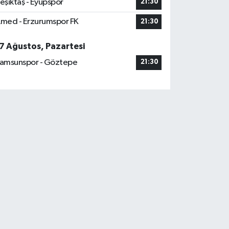
eşiktaş - Eyüpspor
21:30
med - Erzurumspor FK
21:30
7 Ağustos, Pazartesi
amsunspor - Göztepe
21:30