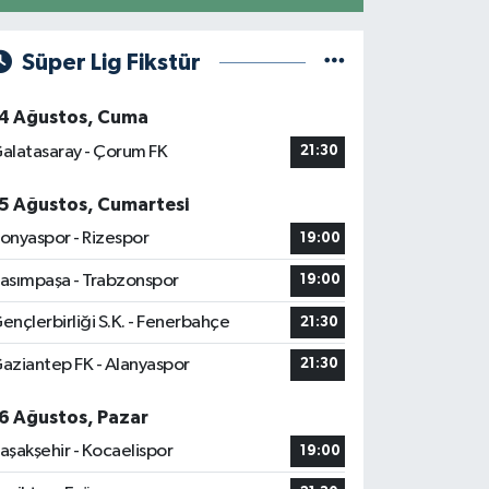
Süper Lig Fikstür
4 Ağustos, Cuma
alatasaray - Çorum FK
21:30
5 Ağustos, Cumartesi
onyaspor - Rizespor
19:00
asımpaşa - Trabzonspor
19:00
ençlerbirliği S.K. - Fenerbahçe
21:30
aziantep FK - Alanyaspor
21:30
6 Ağustos, Pazar
aşakşehir - Kocaelispor
19:00