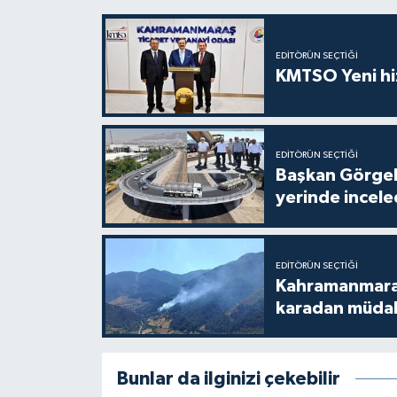
EDITÖRÜN SEÇTIĞI
KMTSO Yeni hiz
EDITÖRÜN SEÇTIĞI
Başkan Görgel,
yerinde incele
EDITÖRÜN SEÇTIĞI
Kahramanmaraş
karadan müda
Bunlar da ilginizi çekebilir