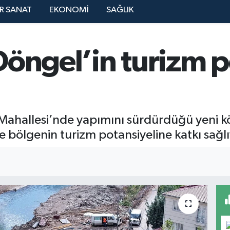
R SANAT
EKONOMİ
SAĞLIK
öngel’in turizm p
Mahallesi’nde yapımını sürdürdüğü yeni k
e bölgenin turizm potansiyeline katkı sağlı