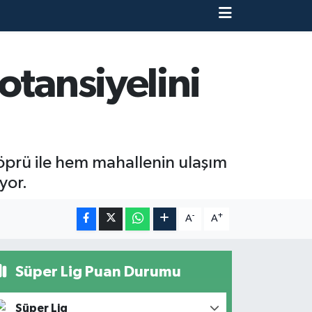
otansiyelini
öprü ile hem mahallenin ulaşım
yor.
-
+
A
A
Süper Lig Puan Durumu
Süper Lig