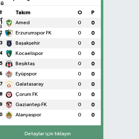
#
Takım
O
P
1
Amed
0
0
2
Erzurumspor FK
0
0
3
Başakşehir
0
0
4
Kocaelispor
0
0
5
Beşiktaş
0
0
6
Eyüpspor
0
0
7
Galatasaray
0
0
8
Çorum FK
0
0
9
Gaziantep FK
0
0
0
Alanyaspor
0
0
Detaylar için tıklayın