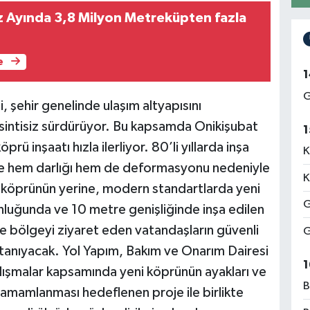
 Ayında 3,8 Milyon Metreküpten fazla
e
1
G
şehir genelinde ulaşım altyapısını
esintisiz sürdürüyor. Bu kapsamda Onikişubat
1
ü inşaatı hızla ilerliyor. 80’li yıllarda inşa
K
nde hem darlığı hem de deformasyonu nedeniyle
K
 köprünün yerine, modern standartlarda yeni
G
unluğunda ve 10 metre genişliğinde inşa edilen
e bölgeyi ziyaret eden vatandaşların güvenli
G
tanıyacak. Yol Yapım, Bakım ve Onarım Dairesi
1
lışmalar kapsamında yeni köprünün ayakları ve
B
 tamamlanması hedeflenen proje ile birlikte