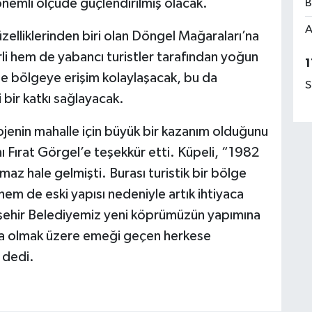
önemli ölçüde güçlendirilmiş olacak.
B
A
lliklerinden biri olan Döngel Mağaraları’na
i hem de yabancı turistler tarafından yoğun
1
nde bölgeye erişim kolaylaşacak, bu da
S
 bir katkı sağlayacak.
ojenin mahalle için büyük bir kazanım olduğunu
ı Fırat Görgel’e teşekkür etti. Küpeli, “1982
amaz hale gelmişti. Burası turistik bir bölge
em de eski yapısı nedeniyle artık ihtiyaca
ehir Belediyemiz yeni köprümüzün yapımına
ta olmak üzere emeği geçen herkese
 dedi.