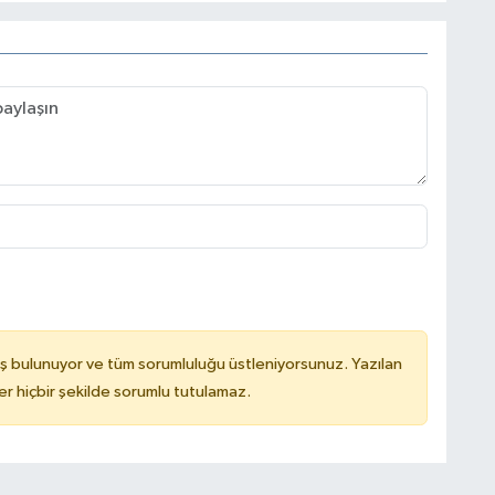
ş bulunuyor ve tüm sorumluluğu üstleniyorsunuz. Yazılan
 hiçbir şekilde sorumlu tutulamaz.