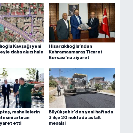
dıoğlu Kavşağı yeni
Hisarcıklıoğlu’ndan
yle daha akıcı hale
Kahramanmaraş Ticaret
Borsası’na ziyaret
ptaş, mahallelerin
Büyükşehir’den yeni haftada
tesini artıran
3 ilçe 20 noktada asfalt
iyaret etti
mesaisi