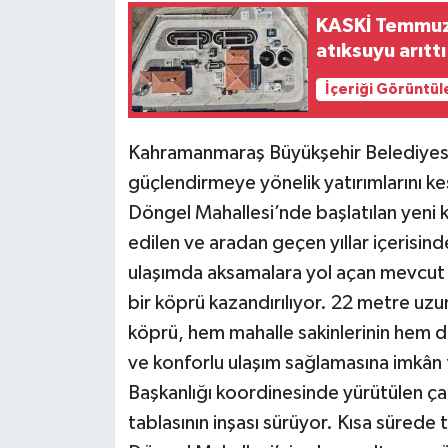
KASKİ Temmuz
atıksuyu arıttı
İçeriği Görüntül
Kahramanmaraş Büyükşehir Belediyesi, 
güçlendirmeye yönelik yatırımlarını k
Döngel Mahallesi’nde başlatılan yeni köpr
edilen ve aradan geçen yıllar içerisi
ulaşımda aksamalara yol açan mevcut
bir köprü kazandırılıyor. 22 metre uz
köprü, hem mahalle sakinlerinin hem d
ve konforlu ulaşım sağlamasına imkân 
Başkanlığı koordinesinde yürütülen ça
tablasının inşası sürüyor. Kısa sürede