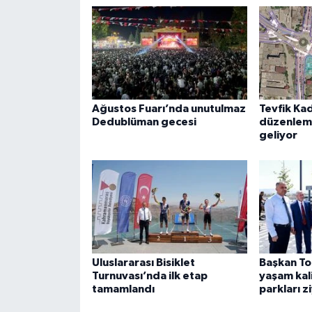
Ağustos Fuarı’nda unutulmaz
Tevfik Ka
Dedublüman gecesi
düzenleme
geliyor
Uluslararası Bisiklet
Başkan To
Turnuvası’nda ilk etap
yaşam kali
tamamlandı
parkları z