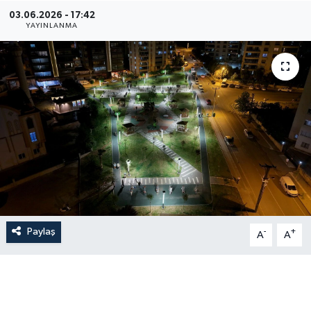
03.06.2026 - 17:42
YAYINLANMA
Paylaş
-
+
A
A