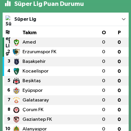
Süper Lig Puan Durumu
Süper Lig
#
Takım
O
P
1
Amed
0
0
2
Erzurumspor FK
0
0
3
Başakşehir
0
0
4
Kocaelispor
0
0
5
Beşiktaş
0
0
6
Eyüpspor
0
0
7
Galatasaray
0
0
8
Çorum FK
0
0
9
Gaziantep FK
0
0
10
Alanyaspor
0
0