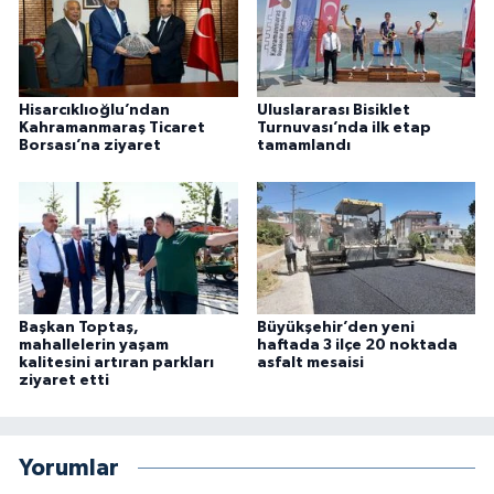
Hisarcıklıoğlu’ndan
Uluslararası Bisiklet
Kahramanmaraş Ticaret
Turnuvası’nda ilk etap
Borsası’na ziyaret
tamamlandı
Başkan Toptaş,
Büyükşehir’den yeni
mahallelerin yaşam
haftada 3 ilçe 20 noktada
kalitesini artıran parkları
asfalt mesaisi
ziyaret etti
Yorumlar