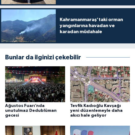
Kahramanmaraş’taki orman
yangınlarına havadan ve
karadan müdahale
Bunlar da ilginizi çekebilir
Ağustos Fuarı’nda
Tevfik Kadıoğlu Kavşağı
unutulmaz Dedublüman
yeni düzenlemeyle daha
gecesi
akıcı hale geliyor