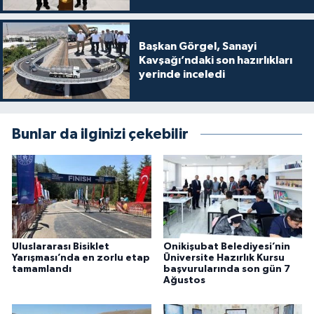
Başkan Görgel, Sanayi
Kavşağı’ndaki son hazırlıkları
yerinde inceledi
Bunlar da ilginizi çekebilir
Uluslararası Bisiklet
Onikişubat Belediyesi’nin
Yarışması’nda en zorlu etap
Üniversite Hazırlık Kursu
tamamlandı
başvurularında son gün 7
Ağustos