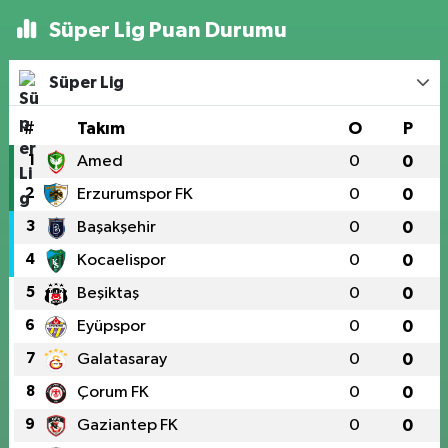
Süper Lig Puan Durumu
Süper Lig
#
Takım
O
P
1
Amed
0
0
2
Erzurumspor FK
0
0
3
Başakşehir
0
0
4
Kocaelispor
0
0
5
Beşiktaş
0
0
6
Eyüpspor
0
0
7
Galatasaray
0
0
8
Çorum FK
0
0
9
Gaziantep FK
0
0