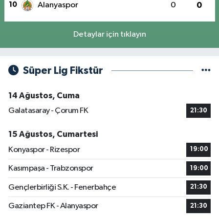
10
Alanyaspor
0
0
Detaylar için tıklayın
Süper Lig Fikstür
14 Ağustos, Cuma
Galatasaray - Çorum FK
21:30
15 Ağustos, Cumartesi
Konyaspor - Rizespor
19:00
Kasımpaşa - Trabzonspor
19:00
Gençlerbirliği S.K. - Fenerbahçe
21:30
Gaziantep FK - Alanyaspor
21:30