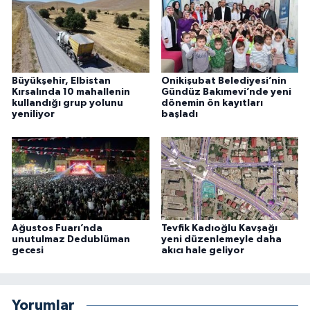
Büyükşehir, Elbistan
Onikişubat Belediyesi’nin
Kırsalında 10 mahallenin
Gündüz Bakımevi’nde yeni
kullandığı grup yolunu
dönemin ön kayıtları
yeniliyor
başladı
Ağustos Fuarı’nda
Tevfik Kadıoğlu Kavşağı
unutulmaz Dedublüman
yeni düzenlemeyle daha
gecesi
akıcı hale geliyor
Yorumlar