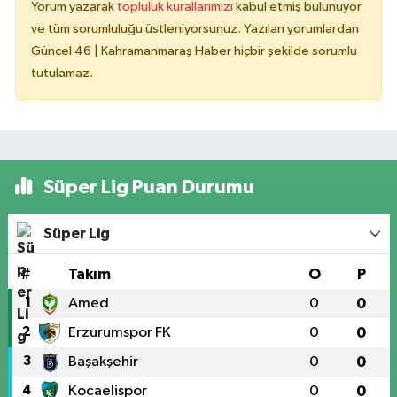
Yorum yazarak
topluluk kurallarımızı
kabul etmiş bulunuyor
ve tüm sorumluluğu üstleniyorsunuz. Yazılan yorumlardan
Güncel 46 | Kahramanmaraş Haber hiçbir şekilde sorumlu
tutulamaz.
Süper Lig Puan Durumu
Süper Lig
#
Takım
O
P
1
Amed
0
0
2
Erzurumspor FK
0
0
3
Başakşehir
0
0
4
Kocaelispor
0
0