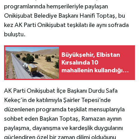
programlarında hemşerileriyle paylaşan
Onikişubat Belediye Başkanı Hanifi Toptaş, bu
kez AK Parti Onikişubat teşkilatı ile aynı sofrada
buluştu.
Büyükşehir, Elbistan
Kırsalında 10
mahallenin kullandığı
grup yolunu yeniliyor
AK Parti Onikişubat İlçe Başkanı Durdu Safa
Kekeç’in de katılımıyla Şairler Tepesi’nde
düzenlenen programda teşkilat mensuplarıyla
sohbet eden Başkan Toptaş, Ramazan ayının
paylaşma, dayanışma ve kardeşlik duygularını
güçlendiren özel bir zaman dilimi olduğunu