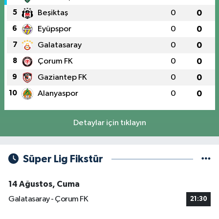
5
Beşiktaş
0
0
6
Eyüpspor
0
0
7
Galatasaray
0
0
8
Çorum FK
0
0
9
Gaziantep FK
0
0
10
Alanyaspor
0
0
Detaylar için tıklayın
Süper Lig Fikstür
14 Ağustos, Cuma
Galatasaray - Çorum FK
21:30