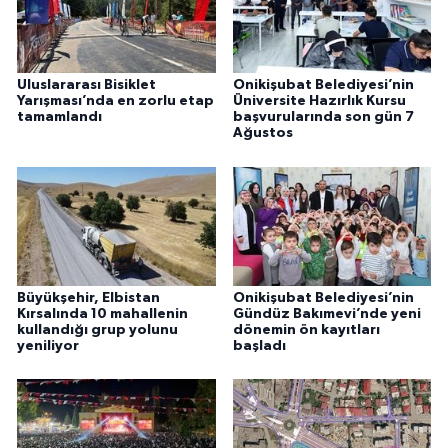
Uluslararası Bisiklet
Onikişubat Belediyesi’nin
Yarışması’nda en zorlu etap
Üniversite Hazırlık Kursu
tamamlandı
başvurularında son gün 7
Ağustos
Büyükşehir, Elbistan
Onikişubat Belediyesi’nin
Kırsalında 10 mahallenin
Gündüz Bakımevi’nde yeni
kullandığı grup yolunu
dönemin ön kayıtları
yeniliyor
başladı