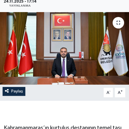
24.11.2025 - 17:14
YAYINLANMA
Paylaş
-
+
A
A
Kahramanmaraş’ın kurtuluş destanının temel taşı