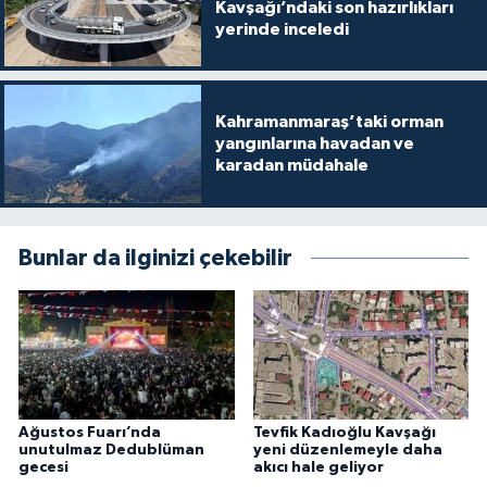
Kavşağı’ndaki son hazırlıkları
yerinde inceledi
Kahramanmaraş’taki orman
yangınlarına havadan ve
karadan müdahale
Bunlar da ilginizi çekebilir
Ağustos Fuarı’nda
Tevfik Kadıoğlu Kavşağı
unutulmaz Dedublüman
yeni düzenlemeyle daha
gecesi
akıcı hale geliyor