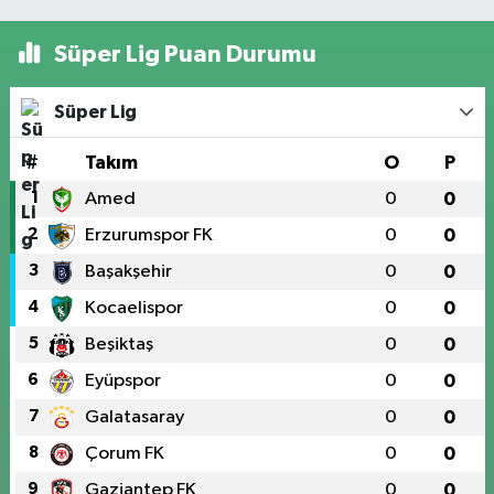
Süper Lig Puan Durumu
Süper Lig
#
Takım
O
P
1
Amed
0
0
2
Erzurumspor FK
0
0
3
Başakşehir
0
0
4
Kocaelispor
0
0
5
Beşiktaş
0
0
6
Eyüpspor
0
0
7
Galatasaray
0
0
8
Çorum FK
0
0
9
Gaziantep FK
0
0