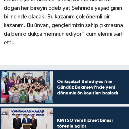
doğan her bireyin Edebiyat Şehrinde yaşadığının
bilincinde olacak. Bu kazanım çok önemli bir
kazanım. Bu ünvan, gençlerimizin sahip çıkmasına
da beni oldukça memnun ediyor” cümlelerini sarf
etti.
Onikişubat Belediyesi’nin
Gündüz Bakımevi’nde yeni
dönemin ön kayıtları başladı
KMTSO Yeni hizmet binası
törenle açıldı