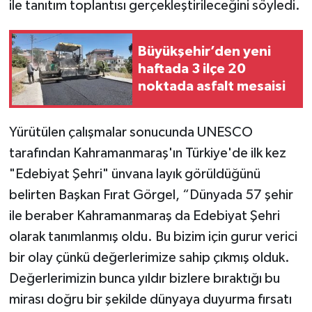
ile tanıtım toplantısı gerçekleştirileceğini söyledi.
Büyükşehir’den yeni
haftada 3 ilçe 20
noktada asfalt mesaisi
Yürütülen çalışmalar sonucunda UNESCO
tarafından Kahramanmaraş'ın Türkiye'de ilk kez
"Edebiyat Şehri" ünvana layık görüldüğünü
belirten Başkan Fırat Görgel, “Dünyada 57 şehir
ile beraber Kahramanmaraş da Edebiyat Şehri
olarak tanımlanmış oldu. Bu bizim için gurur verici
bir olay çünkü değerlerimize sahip çıkmış olduk.
Değerlerimizin bunca yıldır bizlere bıraktığı bu
mirası doğru bir şekilde dünyaya duyurma fırsatı