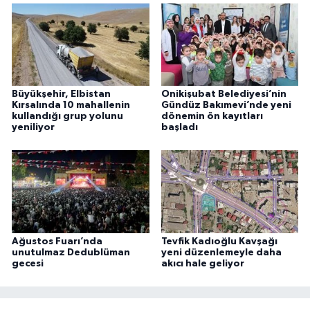
Büyükşehir, Elbistan
Onikişubat Belediyesi’nin
Kırsalında 10 mahallenin
Gündüz Bakımevi’nde yeni
kullandığı grup yolunu
dönemin ön kayıtları
yeniliyor
başladı
Ağustos Fuarı’nda
Tevfik Kadıoğlu Kavşağı
unutulmaz Dedublüman
yeni düzenlemeyle daha
gecesi
akıcı hale geliyor