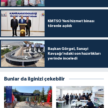
KMTSO Yeni hizmet binası
törenle açıldı
Başkan Görgel, Sanayi
Kavşağı’ndaki son hazırlıkları
yerinde inceledi
Bunlar da ilginizi çekebilir