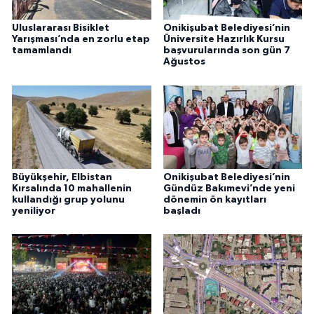
Uluslararası Bisiklet
Onikişubat Belediyesi’nin
Yarışması’nda en zorlu etap
Üniversite Hazırlık Kursu
tamamlandı
başvurularında son gün 7
Ağustos
Büyükşehir, Elbistan
Onikişubat Belediyesi’nin
Kırsalında 10 mahallenin
Gündüz Bakımevi’nde yeni
kullandığı grup yolunu
dönemin ön kayıtları
yeniliyor
başladı