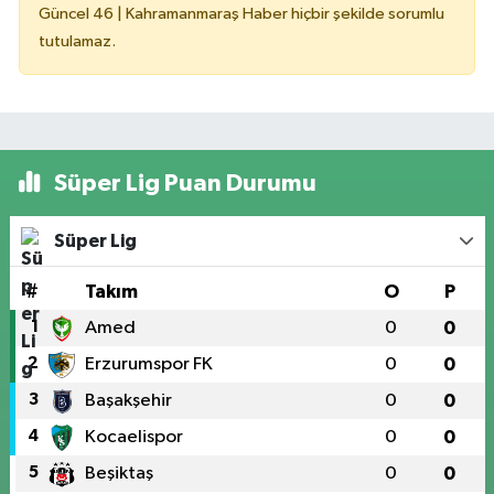
Güncel 46 | Kahramanmaraş Haber hiçbir şekilde sorumlu
tutulamaz.
Süper Lig Puan Durumu
Süper Lig
#
Takım
O
P
1
Amed
0
0
2
Erzurumspor FK
0
0
3
Başakşehir
0
0
4
Kocaelispor
0
0
5
Beşiktaş
0
0