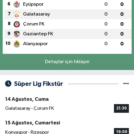
6
Eyüpspor
0
0
7
Galatasaray
0
0
8
Çorum FK
0
0
9
Gaziantep FK
0
0
10
Alanyaspor
0
0
Detaylar için tıklayın
Süper Lig Fikstür
14 Ağustos, Cuma
Galatasaray - Çorum FK
21:30
15 Ağustos, Cumartesi
Konyaspor - Rizespor
19:00