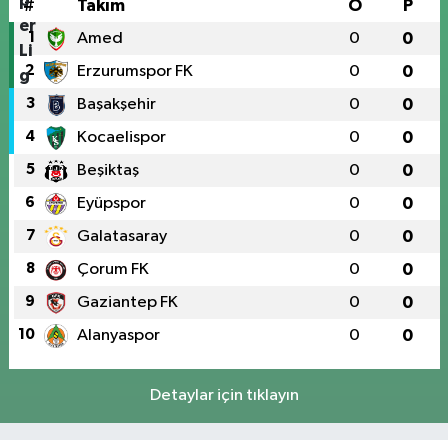
#
Takım
O
P
1
Amed
0
0
2
Erzurumspor FK
0
0
3
Başakşehir
0
0
4
Kocaelispor
0
0
5
Beşiktaş
0
0
6
Eyüpspor
0
0
7
Galatasaray
0
0
8
Çorum FK
0
0
9
Gaziantep FK
0
0
10
Alanyaspor
0
0
Detaylar için tıklayın