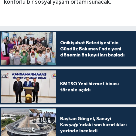
konforlu bir sosyal yaşam ortamı sunacak.
Onikişubat Belediyesi’nin
Gündüz Bakımevi’nde yeni
dönemin ön kayıtları başladı
KMTSO Yeni hizmet binası
törenle açıldı
Başkan Görgel, Sanayi
Kavşağı’ndaki son hazırlıkları
yerinde inceledi