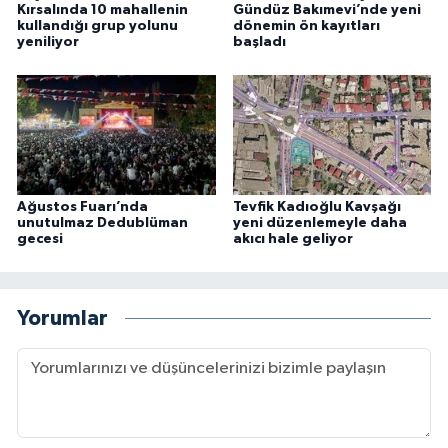
Kırsalında 10 mahallenin
Gündüz Bakımevi’nde yeni
kullandığı grup yolunu
dönemin ön kayıtları
yeniliyor
başladı
Ağustos Fuarı’nda
Tevfik Kadıoğlu Kavşağı
unutulmaz Dedublüman
yeni düzenlemeyle daha
gecesi
akıcı hale geliyor
Yorumlar