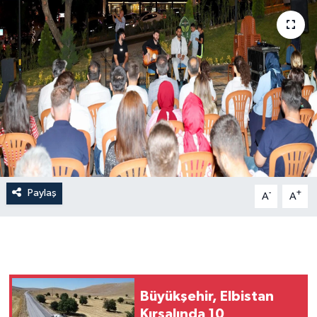
Paylaş
-
+
A
A
Büyükşehir, Elbistan
Kırsalında 10