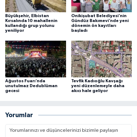
Büyükşehir, Elbistan
Onikişubat Belediyesi’nin
Kırsalında 10 mahallenin
Gündüz Bakımevi’nde yeni
kullandığı grup yolunu
dönemin ön kayıtları
yeniliyor
başladı
Ağustos Fuarı’nda
Tevfik Kadıoğlu Kavşağı
unutulmaz Dedublüman
yeni düzenlemeyle daha
gecesi
akıcı hale geliyor
Yorumlar