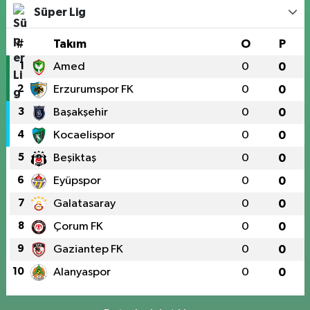
Süper Lig
#
Takım
O
P
1
Amed
0
0
2
Erzurumspor FK
0
0
3
Başakşehir
0
0
4
Kocaelispor
0
0
5
Beşiktaş
0
0
6
Eyüpspor
0
0
7
Galatasaray
0
0
8
Çorum FK
0
0
9
Gaziantep FK
0
0
10
Alanyaspor
0
0