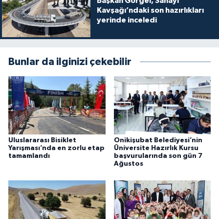
Başkan Görgel, Sanayi
Kavşağı’ndaki son hazırlıkları
yerinde inceledi
Bunlar da ilginizi çekebilir
Uluslararası Bisiklet
Onikişubat Belediyesi’nin
Yarışması’nda en zorlu etap
Üniversite Hazırlık Kursu
tamamlandı
başvurularında son gün 7
Ağustos