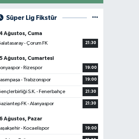
Süper Lig Fikstür
4 Ağustos, Cuma
alatasaray - Çorum FK
21:30
5 Ağustos, Cumartesi
onyaspor - Rizespor
19:00
asımpaşa - Trabzonspor
19:00
ençlerbirliği S.K. - Fenerbahçe
21:30
aziantep FK - Alanyaspor
21:30
6 Ağustos, Pazar
aşakşehir - Kocaelispor
19:00