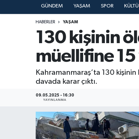
GÜNDEM
YAŞAM
SPOR
KÜLTÜ
YAŞAM
HABERLER
YAŞAM
130 kişinin ö
müellifine 15 
Kahramanmaraş’ta 130 kişinin ha
davada karar çıktı.
09.05.2025 - 16:30
YAYINLANMA