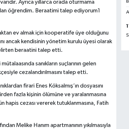
B
uvarıdır. Ayrıca yıllarca orada oturmama
an öğrendim. Beraatimi talep ediyorum1
A
1
aktan ev almak için kooperatife üye olduğunu
S
nı ancak kendisinin yönetim kurulu üyesi olarak
irten beraatini talep etti.
 mütalaasında sanıkların suçlarının gelen
kçesiyle cezalandırılmasını talep etti.
lardan firari Enes Köksalmış’ın dosyasını
 birden fazla kişinin ölümüne ve yaralanmasına
n hapis cezası vererek tutuklanmasına, Fatih
fından Melike Hanım apartmanının yıkılmasıyla