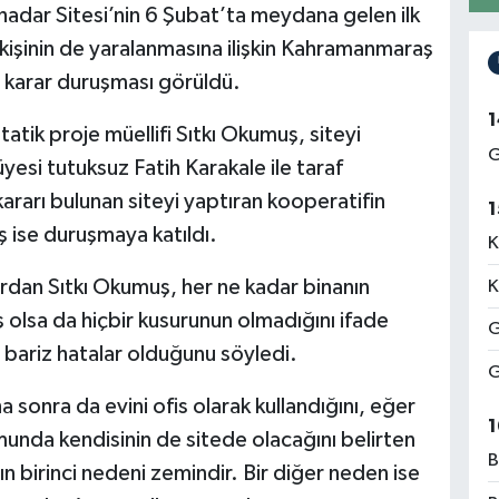
hadar Sitesi’nin 6 Şubat’ta meydana gelen ilk
 kişinin de yaralanmasına ilişkin Kahramanmaraş
 karar duruşması görüldü.
1
tik proje müellifi Sıtkı Okumuş, siteyi
G
yesi tutuksuz Fatih Karakale ile taraf
kararı bulunan siteyi yaptıran kooperatifin
1
 ise duruşmaya katıldı.
K
rdan Sıtkı Okumuş, her ne kadar binanın
K
ş olsa da hiçbir kusurunun olmadığını ifade
G
 bariz hatalar olduğunu söyledi.
G
ha sonra da evini ofis olarak kullandığını, eğer
1
unda kendisinin de sitede olacağını belirten
B
n birinci nedeni zemindir. Bir diğer neden ise