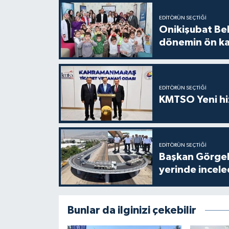
EDITÖRÜN SEÇTIĞI
Onikişubat Be
dönemin ön kay
EDITÖRÜN SEÇTIĞI
KMTSO Yeni hiz
EDITÖRÜN SEÇTIĞI
Başkan Görgel,
yerinde incele
Bunlar da ilginizi çekebilir