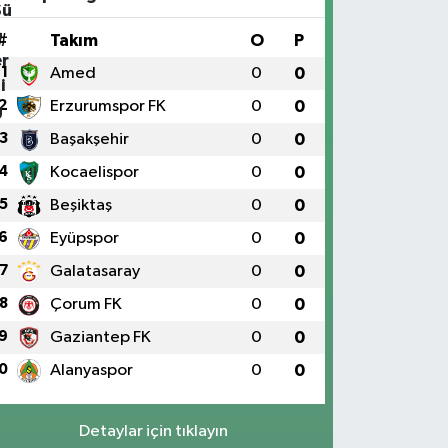
#
Takım
O
P
1
Amed
0
0
2
Erzurumspor FK
0
0
3
Başakşehir
0
0
4
Kocaelispor
0
0
5
Beşiktaş
0
0
6
Eyüpspor
0
0
7
Galatasaray
0
0
8
Çorum FK
0
0
9
Gaziantep FK
0
0
0
Alanyaspor
0
0
Detaylar için tıklayın