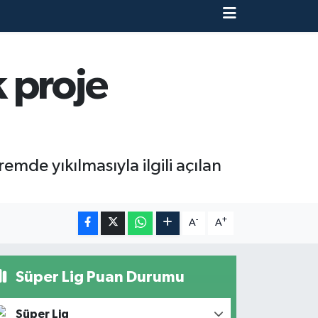
k proje
mde yıkılmasıyla ilgili açılan
-
+
A
A
Süper Lig Puan Durumu
Süper Lig