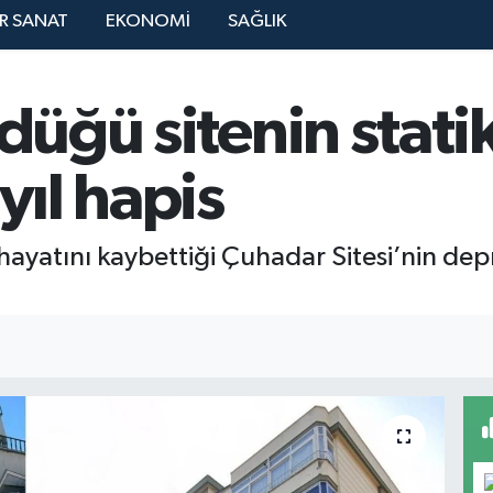
R SANAT
EKONOMİ
SAĞLIK
ldüğü sitenin stati
yıl hapis
yatını kaybettiği Çuhadar Sitesi’nin depre