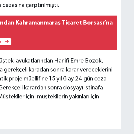
s cezasına çarptırılmıştı.
u’ndan Kahramanmaraş Ticaret Borsası’na
e
şteki avukatlarından Hanifi Emre Bozok,
na gerekçeli karadan sonra karar vereceklerini
tik proje müellifine 15 yıl 6 ay 24 gün ceza
 Gerekçeli karardan sonra dosyayı istinafa
tekiler için, müştekilerin yakınları için