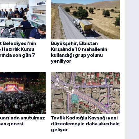
t Belediyesi’nin
Büyükşehir, Elbistan
 Hazırlık Kursu
Kırsalında 10 mahallenin
rında son gün 7
kullandığı grup yolunu
yeniliyor
uarı’nda unutulmaz
Tevfik Kadıoğlu Kavşağı yeni
an gecesi
düzenlemeyle daha akıcı hale
geliyor