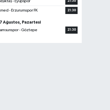
eşiktaş - Eyüpspor
21:30
med - Erzurumspor FK
21:30
7 Ağustos, Pazartesi
amsunspor - Göztepe
21:30