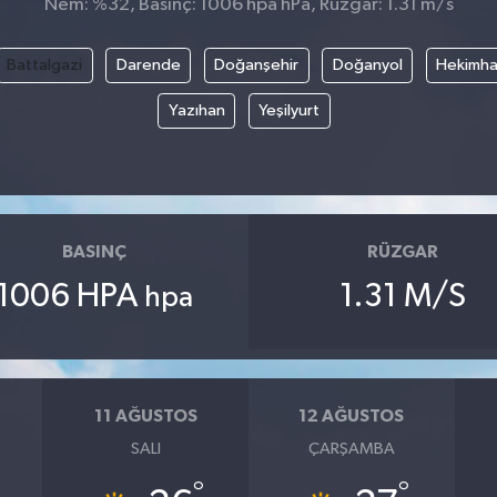
Nem: %32, Basınç: 1006 hpa hPa, Rüzgar: 1.31 m/s
Battalgazi
Darende
Doğanşehir
Doğanyol
Hekimh
Yazıhan
Yeşilyurt
BASINÇ
RÜZGAR
1006 HPA
1.31 M/S
hpa
11 AĞUSTOS
12 AĞUSTOS
SALI
ÇARŞAMBA
°
°