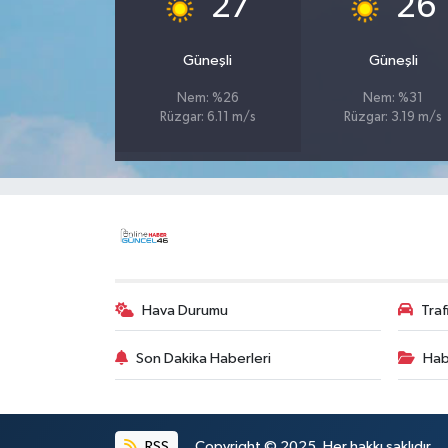
27
26
Güneşli
Güneşli
Nem: %26
Nem: %31
Rüzgar: 6.11 m/s
Rüzgar: 3.19 m/s
Hava Durumu
Tra
Son Dakika Haberleri
Hab
RSS
Copyright © 2025. Her hakkı saklıdır.