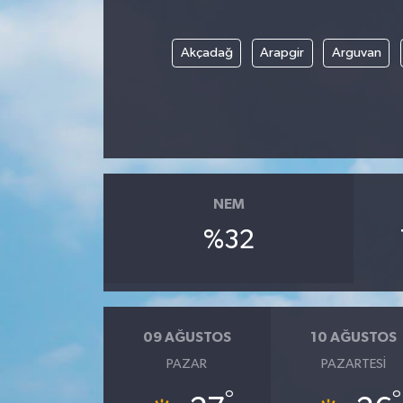
Akçadağ
Arapgir
Arguvan
NEM
%32
09 AĞUSTOS
10 AĞUSTOS
PAZAR
PAZARTESI
°
°