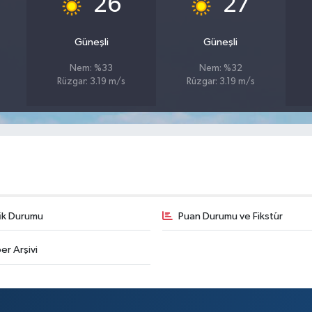
26
27
Güneşli
Güneşli
Nem: %33
Nem: %32
Rüzgar: 3.19 m/s
Rüzgar: 3.19 m/s
fik Durumu
Puan Durumu ve Fikstür
er Arşivi