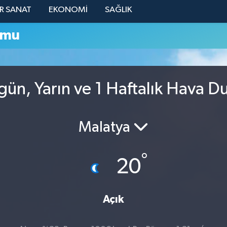
R SANAT
EKONOMİ
SAĞLIK
umu
gün, Yarın ve 1 Haftalık Hava 
Malatya
°
20
Açık