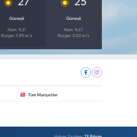
27
25
Güneşli
Güneşli
Nem: %31
Nem: %37
Rüzgar: 5.89 m/s
Rüzgar: 3.00 m/s
Tüm Manşetler
Haber Yazılımı:
TE Bilişim