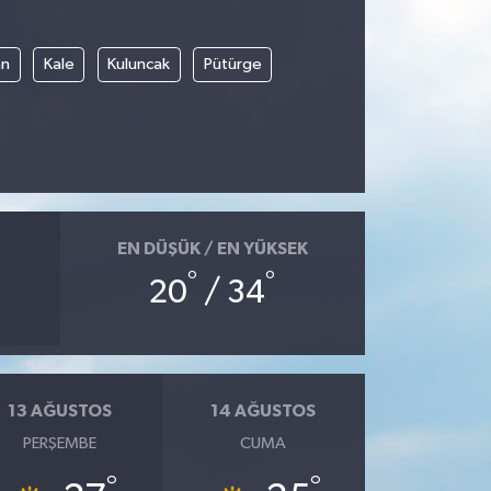
an
Kale
Kuluncak
Pütürge
EN DÜŞÜK / EN YÜKSEK
°
°
20
/ 34
13 AĞUSTOS
14 AĞUSTOS
PERŞEMBE
CUMA
°
°