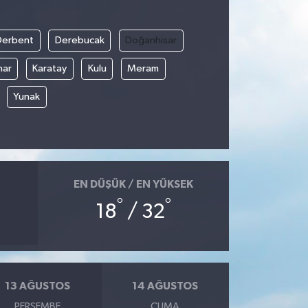
Derbent
Derebucak
Doğanhisar
nar
Karatay
Kulu
Meram
Yunak
EN DÜŞÜK / EN YÜKSEK
°
°
18
/ 32
13 AĞUSTOS
14 AĞUSTOS
PERŞEMBE
CUMA