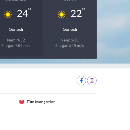
°
°
24
22
Güneşli
Güneşli
Nem: %32
Nem: %38
Rüzgar: 7.69 m/s
Rüzgar: 5.19 m/s
Tüm Manşetler