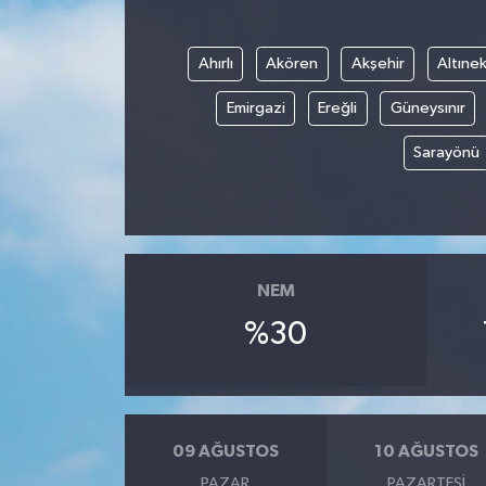
Ahırlı
Akören
Akşehir
Altınek
Emirgazi
Ereğli
Güneysınır
Sarayönü
NEM
%30
09 AĞUSTOS
10 AĞUSTOS
PAZAR
PAZARTESI