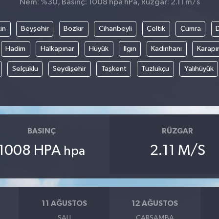
Nem: %30, Basınç: 1008 hpa hPa, Rüzgar: 2.11 m/s
in
Beyşehir
Bozkır
Cihanbeyli
Çeltik
Çumra
Hadim
Halkapınar
Hüyük
Ilgın
Kadınhanı
Karapı
Selçuklu
Seydişehir
Taşkent
Tuzlukçu
Yalıhüyük
BASINÇ
RÜZGAR
1008 HPA
2.11 M/S
hpa
11 AĞUSTOS
12 AĞUSTOS
SALI
ÇARŞAMBA