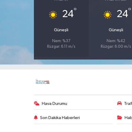
°
°
24
24
Güneşli
Güneşli
Nem: %37
Nem: %42
Rüzgar: 6.11 m/s
Rüzgar: 6.00 m/s
Hava Durumu
Tra
Son Dakika Haberleri
Hab