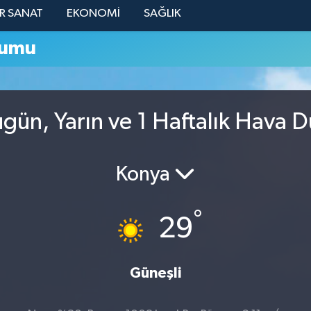
R SANAT
EKONOMİ
SAĞLIK
rumu
gün, Yarın ve 1 Haftalık Hava 
Konya
°
29
Güneşli