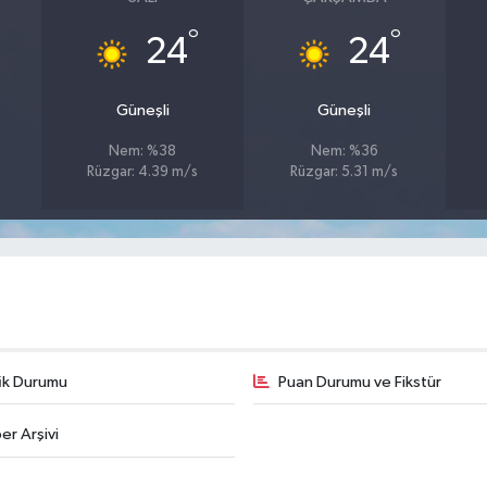
°
°
24
24
Güneşli
Güneşli
Nem: %38
Nem: %36
Rüzgar: 4.39 m/s
Rüzgar: 5.31 m/s
fik Durumu
Puan Durumu ve Fikstür
er Arşivi