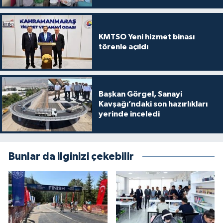
KMTSO Yeni hizmet binası
törenle açıldı
Başkan Görgel, Sanayi
Kavşağı’ndaki son hazırlıkları
yerinde inceledi
Bunlar da ilginizi çekebilir