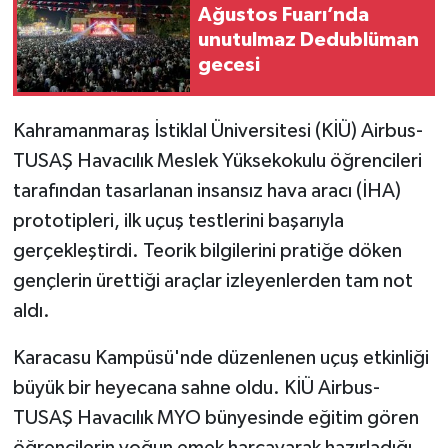
Ağustos Fuarı’nda
unutulmaz Dedublüman
gecesi
Kahramanmaraş İstiklal Üniversitesi (KİÜ) Airbus-
TUSAŞ Havacılık Meslek Yüksekokulu öğrencileri
tarafından tasarlanan insansız hava aracı (İHA)
prototipleri, ilk uçuş testlerini başarıyla
gerçekleştirdi. Teorik bilgilerini pratiğe döken
gençlerin ürettiği araçlar izleyenlerden tam not
aldı.
Karacasu Kampüsü'nde düzenlenen uçuş etkinliği
büyük bir heyecana sahne oldu. KİÜ Airbus-
TUSAŞ Havacılık MYO bünyesinde eğitim gören