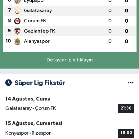
6
Eyüpspor
0
0
7
Galatasaray
0
0
8
Çorum FK
0
0
9
Gaziantep FK
0
0
10
Alanyaspor
0
0
Detaylar için tıklayın
Süper Lig Fikstür
14 Ağustos, Cuma
Galatasaray - Çorum FK
21:30
15 Ağustos, Cumartesi
Konyaspor - Rizespor
19:00