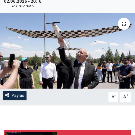
02.06.2026 - 20:16
YAYINLANMA
Paylaş
-
+
A
A