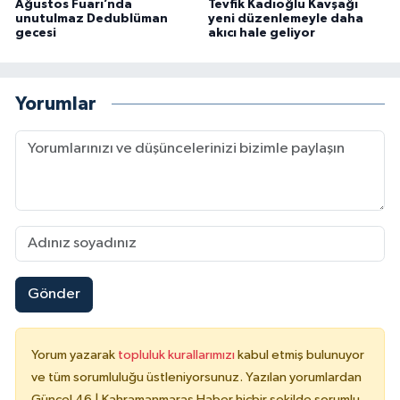
Ağustos Fuarı’nda
Tevfik Kadıoğlu Kavşağı
unutulmaz Dedublüman
yeni düzenlemeyle daha
gecesi
akıcı hale geliyor
Yorumlar
Gönder
Yorum yazarak
topluluk kurallarımızı
kabul etmiş bulunuyor
ve tüm sorumluluğu üstleniyorsunuz. Yazılan yorumlardan
Güncel 46 | Kahramanmaraş Haber hiçbir şekilde sorumlu