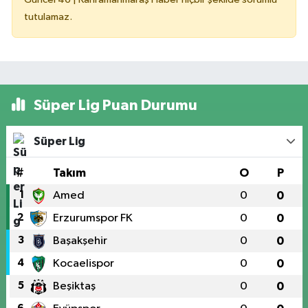
tutulamaz.
Süper Lig Puan Durumu
Süper Lig
#
Takım
O
P
1
Amed
0
0
2
Erzurumspor FK
0
0
3
Başakşehir
0
0
4
Kocaelispor
0
0
5
Beşiktaş
0
0