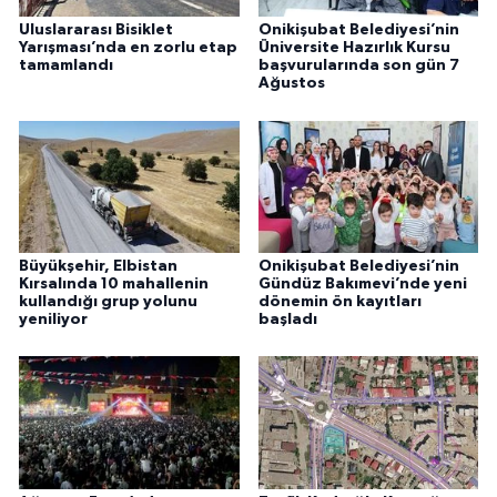
Uluslararası Bisiklet
Onikişubat Belediyesi’nin
Yarışması’nda en zorlu etap
Üniversite Hazırlık Kursu
tamamlandı
başvurularında son gün 7
Ağustos
Büyükşehir, Elbistan
Onikişubat Belediyesi’nin
Kırsalında 10 mahallenin
Gündüz Bakımevi’nde yeni
kullandığı grup yolunu
dönemin ön kayıtları
yeniliyor
başladı