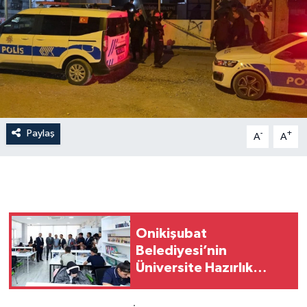
Paylaş
-
+
A
A
Onikişubat
Belediyesi’nin
Üniversite Hazırlık
Kursu başvurularında
son gün 7 Ağustos