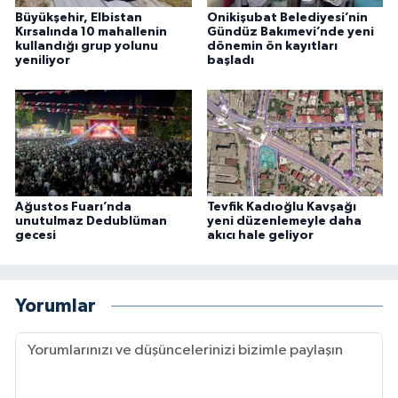
Büyükşehir, Elbistan
Onikişubat Belediyesi’nin
Kırsalında 10 mahallenin
Gündüz Bakımevi’nde yeni
kullandığı grup yolunu
dönemin ön kayıtları
yeniliyor
başladı
Ağustos Fuarı’nda
Tevfik Kadıoğlu Kavşağı
unutulmaz Dedublüman
yeni düzenlemeyle daha
gecesi
akıcı hale geliyor
Yorumlar