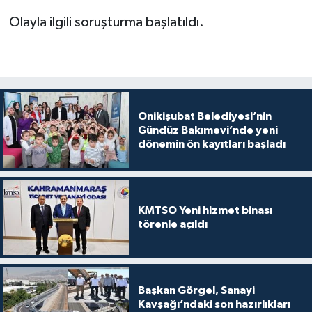
Olayla ilgili soruşturma başlatıldı.
Onikişubat Belediyesi’nin
Gündüz Bakımevi’nde yeni
dönemin ön kayıtları başladı
KMTSO Yeni hizmet binası
törenle açıldı
Başkan Görgel, Sanayi
Kavşağı’ndaki son hazırlıkları