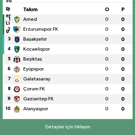
#
Takım
O
P
1
Amed
0
0
2
Erzurumspor FK
0
0
3
Başakşehir
0
0
4
Kocaelispor
0
0
5
Beşiktaş
0
0
6
Eyüpspor
0
0
7
Galatasaray
0
0
8
Çorum FK
0
0
9
Gaziantep FK
0
0
10
Alanyaspor
0
0
Detaylar için tıklayın